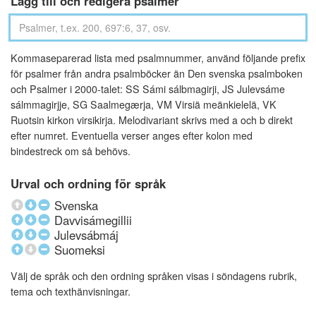
Lägg till och redigera psalmer
Kommaseparerad lista med psalmnummer, använd följande prefix
för psalmer från andra psalmböcker än Den svenska psalmboken
och Psalmer i 2000-talet: SS Sámi sálbmagirji, JS Julevsáme
sálmmagirjje, SG Saalmegærja, VM Virsiä meänkielelä, VK
Ruotsin kirkon virsikirja. Melodivariant skrivs med a och b direkt
efter numret. Eventuella verser anges efter kolon med
bindestreck om så behövs.
Urval och ordning för språk
Svenska
Davvisámegillii
Julevsábmáj
Suomeksi
Välj de språk och den ordning språken visas i söndagens rubrik,
tema och texthänvisningar.