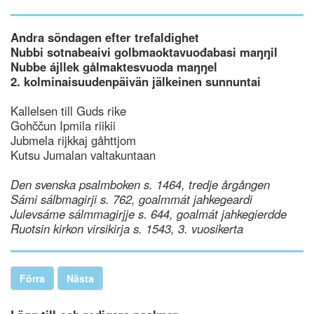
Andra söndagen efter trefaldighet
Nubbi sotnabeaivi golbmaoktavuođabasi maŋŋil
Nubbe ájllek gålmaktesvuoda maŋŋel
2. kolminaisuudenpäivän jälkeinen sunnuntai
Kallelsen till Guds rike
Gohččun Ipmila riikii
Jubmela rijkkaj gåhttjom
Kutsu Jumalan valtakuntaan
Den svenska psalmboken s. 1464, tredje årgången
Sámi sálbmagirji s. 762, goalmmát jahkegeardi
Julevsáme sálmmagirjje s. 644, goalmát jahkegierdde
Ruotsin kirkon virsikirja s. 1543, 3. vuosikerta
Förra
Nästa