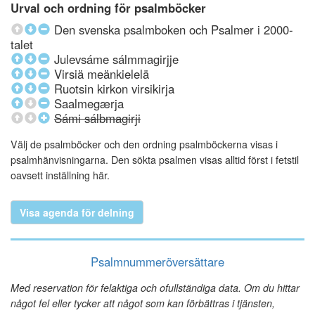
Urval och ordning för psalmböcker
Den svenska psalmboken och Psalmer i 2000-
talet
Julevsáme sálmmagirjje
Virsiä meänkielelä
Ruotsin kirkon virsikirja
Saalmegærja
Sámi sálbmagirji
Välj de psalmböcker och den ordning psalmböckerna visas i
psalmhänvisningarna. Den sökta psalmen visas alltid först i fetstil
oavsett inställning här.
Visa agenda för delning
Psalmnummeröversättare
Med reservation för felaktiga och ofullständiga data. Om du hittar
något fel eller tycker att något som kan förbättras i tjänsten,