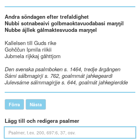
Andra söndagen efter trefaldighet
Nubbi sotnabeaivi golbmaoktavuođabasi maŋŋil
Nubbe ájllek gålmaktesvuoda maŋŋel
Kallelsen till Guds rike
Gohččun Ipmila riikii
Jubmela rijkkaj gåhttjom
Den svenska psalmboken s. 1464, tredje årgången
Sámi sálbmagirji s. 762, goalmmát jahkegeardi
Julevsáme sálmmagirjje s. 644, goalmát jahkegierdde
Förra
Nästa
Lägg till och redigera psalmer