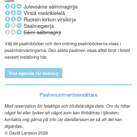
talet
Julevsáme sálmmagirjje
Virsiä meänkielelä
Ruotsin kirkon virsikirja
Saalmegærja
Sámi sálbmagirji
Välj de psalmböcker och den ordning psalmböckerna visas i
psalmhänvisningarna. Den sökta psalmen visas alltid först i fetstil
oavsett inställning här.
Visa agenda för delning
Psalmnummeröversättare
Med reservation för felaktiga och ofullständiga data. Om du hittar
något fel eller tycker att något som kan förbättras i tjänsten,
kontakta mig gärna på info (a) davidlarsson.se så att det kan
åtgärdas.
© David Larsson 2026