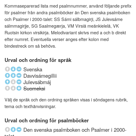
Kommaseparerad lista med psalmnummer, använd följande prefix
för psalmer från andra psalmböcker än Den svenska psalmboken
och Psalmer i 2000-talet: SS Sámi sálbmagirji, JS Julevsáme
sálmmagirjje, SG Saalmegærja, VM Virsiä meänkielelä, VK
Ruotsin kirkon virsikirja. Melodivariant skrivs med a och b direkt
efter numret. Eventuella verser anges efter kolon med
bindestreck om så behövs.
Urval och ordning för språk
Svenska
Davvisámegillii
Julevsábmáj
Suomeksi
Välj de språk och den ordning språken visas i söndagens rubrik,
tema och texthänvisningar.
Urval och ordning för psalmböcker
Den svenska psalmboken och Psalmer i 2000-