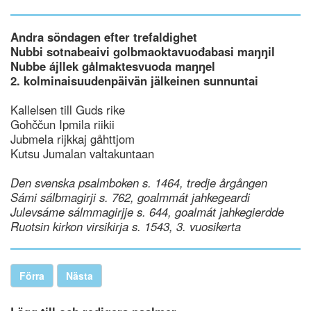
Andra söndagen efter trefaldighet
Nubbi sotnabeaivi golbmaoktavuođabasi maŋŋil
Nubbe ájllek gålmaktesvuoda maŋŋel
2. kolminaisuudenpäivän jälkeinen sunnuntai
Kallelsen till Guds rike
Gohččun Ipmila riikii
Jubmela rijkkaj gåhttjom
Kutsu Jumalan valtakuntaan
Den svenska psalmboken s. 1464, tredje årgången
Sámi sálbmagirji s. 762, goalmmát jahkegeardi
Julevsáme sálmmagirjje s. 644, goalmát jahkegierdde
Ruotsin kirkon virsikirja s. 1543, 3. vuosikerta
Förra
Nästa