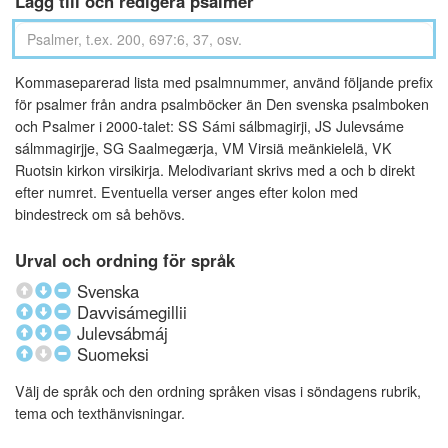
Lägg till och redigera psalmer
Kommaseparerad lista med psalmnummer, använd följande prefix
för psalmer från andra psalmböcker än Den svenska psalmboken
och Psalmer i 2000-talet: SS Sámi sálbmagirji, JS Julevsáme
sálmmagirjje, SG Saalmegærja, VM Virsiä meänkielelä, VK
Ruotsin kirkon virsikirja. Melodivariant skrivs med a och b direkt
efter numret. Eventuella verser anges efter kolon med
bindestreck om så behövs.
Urval och ordning för språk
Svenska
Davvisámegillii
Julevsábmáj
Suomeksi
Välj de språk och den ordning språken visas i söndagens rubrik,
tema och texthänvisningar.