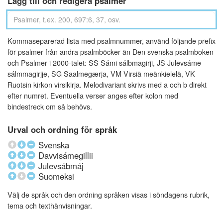
Lägg till och redigera psalmer
Kommaseparerad lista med psalmnummer, använd följande prefix
för psalmer från andra psalmböcker än Den svenska psalmboken
och Psalmer i 2000-talet: SS Sámi sálbmagirji, JS Julevsáme
sálmmagirjje, SG Saalmegærja, VM Virsiä meänkielelä, VK
Ruotsin kirkon virsikirja. Melodivariant skrivs med a och b direkt
efter numret. Eventuella verser anges efter kolon med
bindestreck om så behövs.
Urval och ordning för språk
Svenska
Davvisámegillii
Julevsábmáj
Suomeksi
Välj de språk och den ordning språken visas i söndagens rubrik,
tema och texthänvisningar.