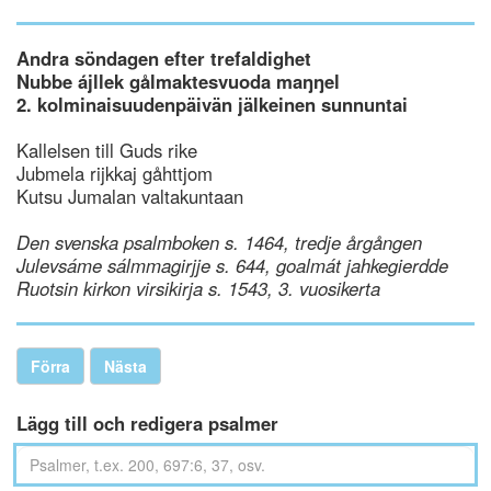
Andra söndagen efter trefaldighet
Nubbe ájllek gålmaktesvuoda maŋŋel
2. kolminaisuudenpäivän jälkeinen sunnuntai
Kallelsen till Guds rike
Jubmela rijkkaj gåhttjom
Kutsu Jumalan valtakuntaan
Den svenska psalmboken s. 1464, tredje årgången
Julevsáme sálmmagirjje s. 644, goalmát jahkegierdde
Ruotsin kirkon virsikirja s. 1543, 3. vuosikerta
Förra
Nästa
Lägg till och redigera psalmer