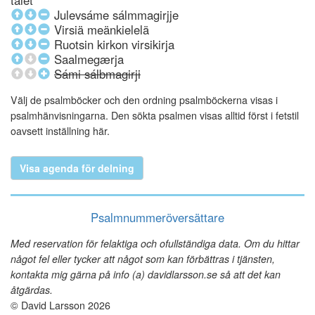
talet
Julevsáme sálmmagirjje
Virsiä meänkielelä
Ruotsin kirkon virsikirja
Saalmegærja
Sámi sálbmagirji
Välj de psalmböcker och den ordning psalmböckerna visas i
psalmhänvisningarna. Den sökta psalmen visas alltid först i fetstil
oavsett inställning här.
Visa agenda för delning
Psalmnummeröversättare
Med reservation för felaktiga och ofullständiga data. Om du hittar
något fel eller tycker att något som kan förbättras i tjänsten,
kontakta mig gärna på info (a) davidlarsson.se så att det kan
åtgärdas.
© David Larsson 2026