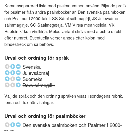
Kommaseparerad lista med psalmnummer, använd följande prefix
för psalmer från andra psalmböcker än Den svenska psalmboken
och Psalmer i 2000-talet: SS Sámi sálbmagirji, JS Julevsáme
sálmmagirjje, SG Saalmegærja, VM Virsiä meänkielelä, VK
Ruotsin kirkon virsikirja. Melodivariant skrivs med a och b direkt
efter numret. Eventuella verser anges efter kolon med
bindestreck om så behövs.
Urval och ordning för språk
Svenska
Julevsábmáj
Suomeksi
Davvisámegillii
Välj de språk och den ordning språken visas i söndagens rubrik,
tema och texthänvisningar.
Urval och ordning för psalmböcker
Den svenska psalmboken och Psalmer i 2000-