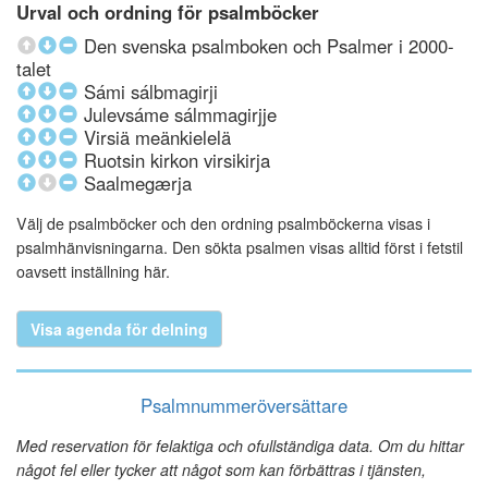
Urval och ordning för psalmböcker
Den svenska psalmboken och Psalmer i 2000-
talet
Sámi sálbmagirji
Julevsáme sálmmagirjje
Virsiä meänkielelä
Ruotsin kirkon virsikirja
Saalmegærja
Välj de psalmböcker och den ordning psalmböckerna visas i
psalmhänvisningarna. Den sökta psalmen visas alltid först i fetstil
oavsett inställning här.
Visa agenda för delning
Psalmnummeröversättare
Med reservation för felaktiga och ofullständiga data. Om du hittar
något fel eller tycker att något som kan förbättras i tjänsten,