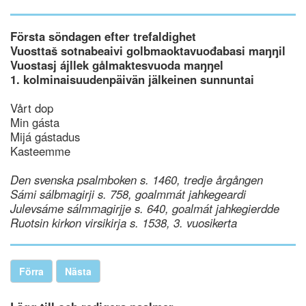
Första söndagen efter trefaldighet
Vuosttaš sotnabeaivi golbmaoktavuođabasi maŋŋil
Vuostasj ájllek gålmaktesvuoda maŋŋel
1. kolminaisuudenpäivän jälkeinen sunnuntai
Vårt dop
Min gásta
Mijá gástadus
Kasteemme
Den svenska psalmboken s. 1460, tredje årgången
Sámi sálbmagirji s. 758, goalmmát jahkegeardi
Julevsáme sálmmagirjje s. 640, goalmát jahkegierdde
Ruotsin kirkon virsikirja s. 1538, 3. vuosikerta
Förra
Nästa