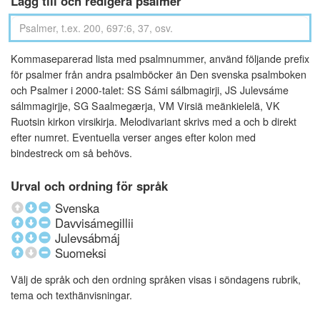
Lägg till och redigera psalmer
Kommaseparerad lista med psalmnummer, använd följande prefix
för psalmer från andra psalmböcker än Den svenska psalmboken
och Psalmer i 2000-talet: SS Sámi sálbmagirji, JS Julevsáme
sálmmagirjje, SG Saalmegærja, VM Virsiä meänkielelä, VK
Ruotsin kirkon virsikirja. Melodivariant skrivs med a och b direkt
efter numret. Eventuella verser anges efter kolon med
bindestreck om så behövs.
Urval och ordning för språk
Svenska
Davvisámegillii
Julevsábmáj
Suomeksi
Välj de språk och den ordning språken visas i söndagens rubrik,
tema och texthänvisningar.