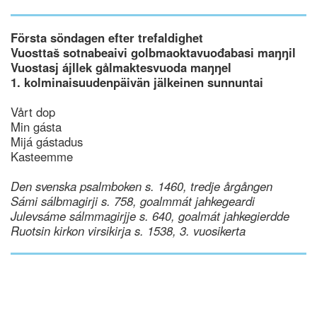
Första söndagen efter trefaldighet
Vuosttaš sotnabeaivi golbmaoktavuođabasi maŋŋil
Vuostasj ájllek gålmaktesvuoda maŋŋel
1. kolminaisuudenpäivän jälkeinen sunnuntai
Vårt dop
Min gásta
Mijá gástadus
Kasteemme
Den svenska psalmboken s. 1460, tredje årgången
Sámi sálbmagirji s. 758, goalmmát jahkegeardi
Julevsáme sálmmagirjje s. 640, goalmát jahkegierdde
Ruotsin kirkon virsikirja s. 1538, 3. vuosikerta