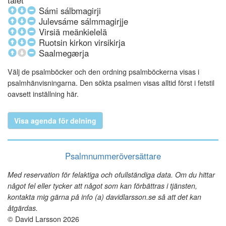
talet
Sámi sálbmagirji
Julevsáme sálmmagirjje
Virsiä meänkielelä
Ruotsin kirkon virsikirja
Saalmegærja
Välj de psalmböcker och den ordning psalmböckerna visas i
psalmhänvisningarna. Den sökta psalmen visas alltid först i fetstil
oavsett inställning här.
Visa agenda för delning
Psalmnummeröversättare
Med reservation för felaktiga och ofullständiga data. Om du hittar
något fel eller tycker att något som kan förbättras i tjänsten,
kontakta mig gärna på info (a) davidlarsson.se så att det kan
åtgärdas.
© David Larsson 2026