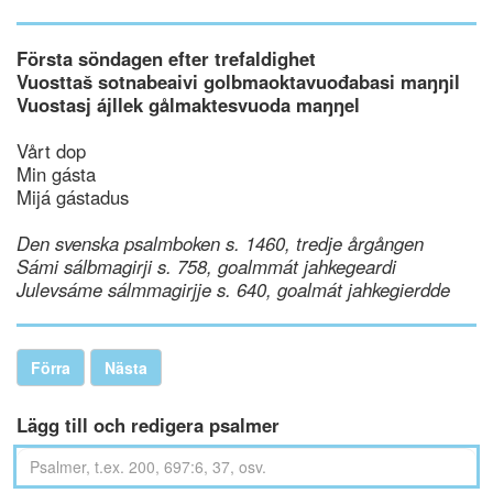
Första söndagen efter trefaldighet
Vuosttaš sotnabeaivi golbmaoktavuođabasi maŋŋil
Vuostasj ájllek gålmaktesvuoda maŋŋel
Vårt dop
Min gásta
Mijá gástadus
Den svenska psalmboken s. 1460, tredje årgången
Sámi sálbmagirji s. 758, goalmmát jahkegeardi
Julevsáme sálmmagirjje s. 640, goalmát jahkegierdde
Förra
Nästa
Lägg till och redigera psalmer