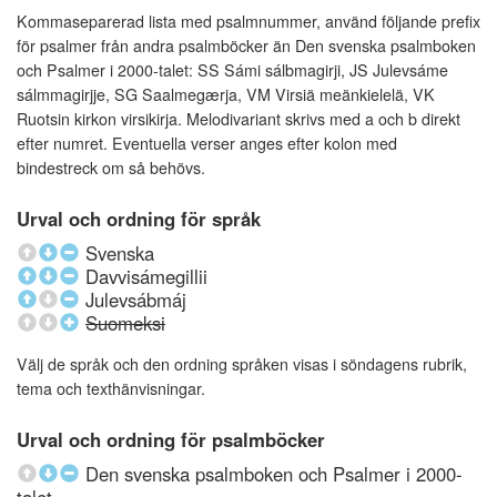
Kommaseparerad lista med psalmnummer, använd följande prefix
för psalmer från andra psalmböcker än Den svenska psalmboken
och Psalmer i 2000-talet: SS Sámi sálbmagirji, JS Julevsáme
sálmmagirjje, SG Saalmegærja, VM Virsiä meänkielelä, VK
Ruotsin kirkon virsikirja. Melodivariant skrivs med a och b direkt
efter numret. Eventuella verser anges efter kolon med
bindestreck om så behövs.
Urval och ordning för språk
Svenska
Davvisámegillii
Julevsábmáj
Suomeksi
Välj de språk och den ordning språken visas i söndagens rubrik,
tema och texthänvisningar.
Urval och ordning för psalmböcker
Den svenska psalmboken och Psalmer i 2000-