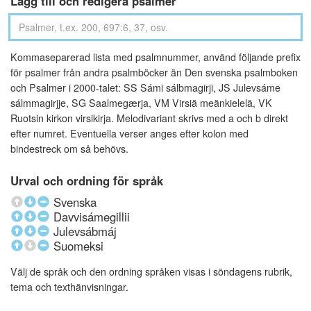
Lägg till och redigera psalmer
Kommaseparerad lista med psalmnummer, använd följande prefix
för psalmer från andra psalmböcker än Den svenska psalmboken
och Psalmer i 2000-talet: SS Sámi sálbmagirji, JS Julevsáme
sálmmagirjje, SG Saalmegærja, VM Virsiä meänkielelä, VK
Ruotsin kirkon virsikirja. Melodivariant skrivs med a och b direkt
efter numret. Eventuella verser anges efter kolon med
bindestreck om så behövs.
Urval och ordning för språk
Svenska
Davvisámegillii
Julevsábmáj
Suomeksi
Välj de språk och den ordning språken visas i söndagens rubrik,
tema och texthänvisningar.