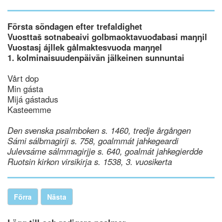
Första söndagen efter trefaldighet
Vuosttaš sotnabeaivi golbmaoktavuođabasi maŋŋil
Vuostasj ájllek gålmaktesvuoda maŋŋel
1. kolminaisuudenpäivän jälkeinen sunnuntai
Vårt dop
Min gásta
Mijá gástadus
Kasteemme
Den svenska psalmboken s. 1460, tredje årgången
Sámi sálbmagirji s. 758, goalmmát jahkegeardi
Julevsáme sálmmagirjje s. 640, goalmát jahkegierdde
Ruotsin kirkon virsikirja s. 1538, 3. vuosikerta
Förra
Nästa