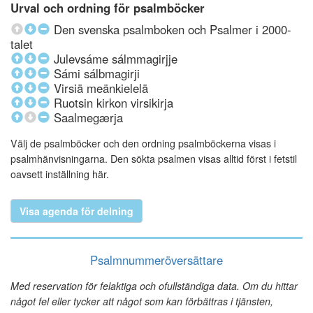
Urval och ordning för psalmböcker
Den svenska psalmboken och Psalmer i 2000-
talet
Julevsáme sálmmagirjje
Sámi sálbmagirji
Virsiä meänkielelä
Ruotsin kirkon virsikirja
Saalmegærja
Välj de psalmböcker och den ordning psalmböckerna visas i
psalmhänvisningarna. Den sökta psalmen visas alltid först i fetstil
oavsett inställning här.
Visa agenda för delning
Psalmnummeröversättare
Med reservation för felaktiga och ofullständiga data. Om du hittar
något fel eller tycker att något som kan förbättras i tjänsten,