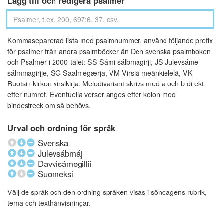
Lägg till och redigera psalmer
Kommaseparerad lista med psalmnummer, använd följande prefix
för psalmer från andra psalmböcker än Den svenska psalmboken
och Psalmer i 2000-talet: SS Sámi sálbmagirji, JS Julevsáme
sálmmagirjje, SG Saalmegærja, VM Virsiä meänkielelä, VK
Ruotsin kirkon virsikirja. Melodivariant skrivs med a och b direkt
efter numret. Eventuella verser anges efter kolon med
bindestreck om så behövs.
Urval och ordning för språk
Svenska
Julevsábmáj
Davvisámegillii
Suomeksi
Välj de språk och den ordning språken visas i söndagens rubrik,
tema och texthänvisningar.