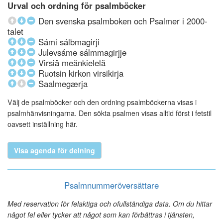
Urval och ordning för psalmböcker
Den svenska psalmboken och Psalmer i 2000-
talet
Sámi sálbmagirji
Julevsáme sálmmagirjje
Virsiä meänkielelä
Ruotsin kirkon virsikirja
Saalmegærja
Välj de psalmböcker och den ordning psalmböckerna visas i
psalmhänvisningarna. Den sökta psalmen visas alltid först i fetstil
oavsett inställning här.
Visa agenda för delning
Psalmnummeröversättare
Med reservation för felaktiga och ofullständiga data. Om du hittar
något fel eller tycker att något som kan förbättras i tjänsten,