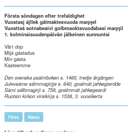
Första söndagen efter trefaldighet
Vuostasj ájllek gålmaktesvuoda maŋŋel
Vuosttaš sotnabeaivi golbmaoktavuođabasi maŋŋil
1. kolminaisuudenpäivän jälkeinen sunnuntai
Vårt dop
Mijá gástadus
Min gásta
Kasteemme
Den svenska psalmboken s. 1460, tredje årgången
Julevsáme sálmmagirjje s. 640, goalmát jahkegierdde
Sámi sálbmagirji s. 758, goalmmát jahkegeardi
Ruotsin kirkon virsikirja s. 1538, 3. vuosikerta
Förra
Nästa