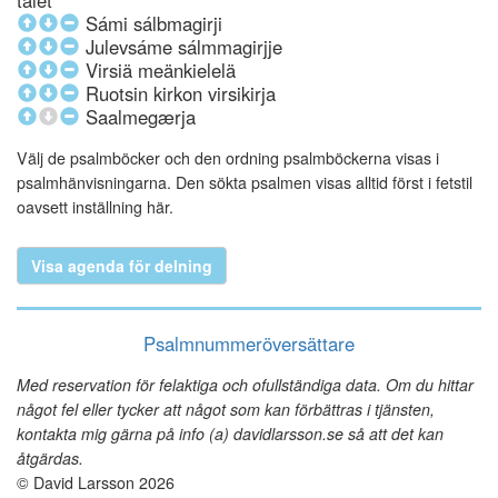
talet
Sámi sálbmagirji
Julevsáme sálmmagirjje
Virsiä meänkielelä
Ruotsin kirkon virsikirja
Saalmegærja
Välj de psalmböcker och den ordning psalmböckerna visas i
psalmhänvisningarna. Den sökta psalmen visas alltid först i fetstil
oavsett inställning här.
Visa agenda för delning
Psalmnummeröversättare
Med reservation för felaktiga och ofullständiga data. Om du hittar
något fel eller tycker att något som kan förbättras i tjänsten,
kontakta mig gärna på info (a) davidlarsson.se så att det kan
åtgärdas.
© David Larsson 2026