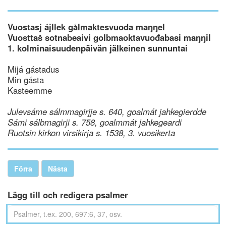
Vuostasj ájllek gålmaktesvuoda maŋŋel
Vuosttaš sotnabeaivi golbmaoktavuođabasi maŋŋil
1. kolminaisuudenpäivän jälkeinen sunnuntai
Mijá gástadus
Min gásta
Kasteemme
Julevsáme sálmmagirjje s. 640, goalmát jahkegierdde
Sámi sálbmagirji s. 758, goalmmát jahkegeardi
Ruotsin kirkon virsikirja s. 1538, 3. vuosikerta
Förra
Nästa
Lägg till och redigera psalmer