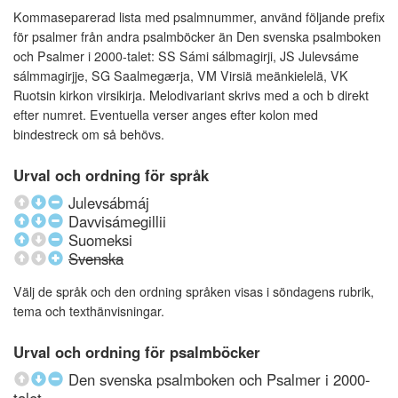
Kommaseparerad lista med psalmnummer, använd följande prefix
för psalmer från andra psalmböcker än Den svenska psalmboken
och Psalmer i 2000-talet: SS Sámi sálbmagirji, JS Julevsáme
sálmmagirjje, SG Saalmegærja, VM Virsiä meänkielelä, VK
Ruotsin kirkon virsikirja. Melodivariant skrivs med a och b direkt
efter numret. Eventuella verser anges efter kolon med
bindestreck om så behövs.
Urval och ordning för språk
Julevsábmáj
Davvisámegillii
Suomeksi
Svenska
Välj de språk och den ordning språken visas i söndagens rubrik,
tema och texthänvisningar.
Urval och ordning för psalmböcker
Den svenska psalmboken och Psalmer i 2000-