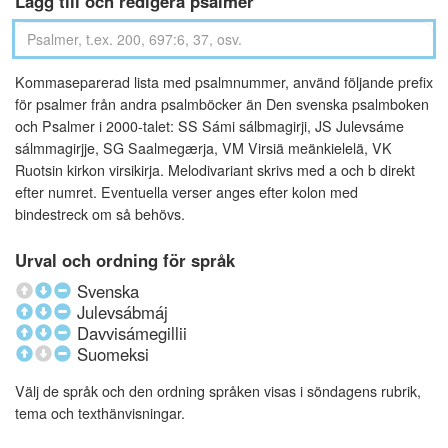
Lägg till och redigera psalmer
Kommaseparerad lista med psalmnummer, använd följande prefix
för psalmer från andra psalmböcker än Den svenska psalmboken
och Psalmer i 2000-talet: SS Sámi sálbmagirji, JS Julevsáme
sálmmagirjje, SG Saalmegærja, VM Virsiä meänkielelä, VK
Ruotsin kirkon virsikirja. Melodivariant skrivs med a och b direkt
efter numret. Eventuella verser anges efter kolon med
bindestreck om så behövs.
Urval och ordning för språk
Svenska
Julevsábmáj
Davvisámegillii
Suomeksi
Välj de språk och den ordning språken visas i söndagens rubrik,
tema och texthänvisningar.