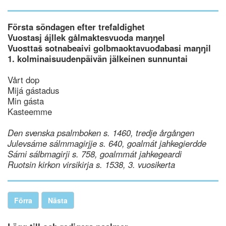
Första söndagen efter trefaldighet
Vuostasj ájllek gålmaktesvuoda maŋŋel
Vuosttaš sotnabeaivi golbmaoktavuođabasi maŋŋil
1. kolminaisuudenpäivän jälkeinen sunnuntai
Vårt dop
Mijá gástadus
Min gásta
Kasteemme
Den svenska psalmboken s. 1460, tredje årgången
Julevsáme sálmmagirjje s. 640, goalmát jahkegierdde
Sámi sálbmagirji s. 758, goalmmát jahkegeardi
Ruotsin kirkon virsikirja s. 1538, 3. vuosikerta
Förra
Nästa