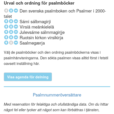
Urval och ordning för psalmböcker
Den svenska psalmboken och Psalmer i 2000-
talet
Sámi sálbmagirji
Virsiä meänkielelä
Julevsáme sálmmagirjje
Ruotsin kirkon virsikirja
Saalmegærja
Välj de psalmböcker och den ordning psalmböckerna visas i
psalmhänvisningarna. Den sökta psalmen visas alltid först i fetstil
oavsett inställning här.
Visa agenda för delning
Psalmnummeröversättare
Med reservation för felaktiga och ofullständiga data. Om du hittar
något fel eller tycker att något som kan förbättras i tjänsten,