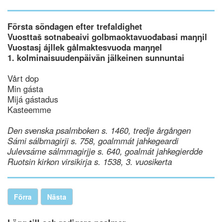
Första söndagen efter trefaldighet
Vuosttaš sotnabeaivi golbmaoktavuođabasi maŋŋil
Vuostasj ájllek gålmaktesvuoda maŋŋel
1. kolminaisuudenpäivän jälkeinen sunnuntai
Vårt dop
Min gásta
Mijá gástadus
Kasteemme
Den svenska psalmboken s. 1460, tredje årgången
Sámi sálbmagirji s. 758, goalmmát jahkegeardi
Julevsáme sálmmagirjje s. 640, goalmát jahkegierdde
Ruotsin kirkon virsikirja s. 1538, 3. vuosikerta
Förra
Nästa