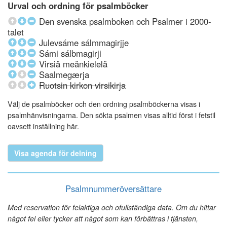
Urval och ordning för psalmböcker
Den svenska psalmboken och Psalmer i 2000-
talet
Julevsáme sálmmagirjje
Sámi sálbmagirji
Virsiä meänkielelä
Saalmegærja
Ruotsin kirkon virsikirja
Välj de psalmböcker och den ordning psalmböckerna visas i
psalmhänvisningarna. Den sökta psalmen visas alltid först i fetstil
oavsett inställning här.
Visa agenda för delning
Psalmnummeröversättare
Med reservation för felaktiga och ofullständiga data. Om du hittar
något fel eller tycker att något som kan förbättras i tjänsten,