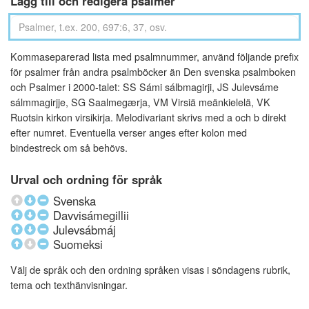
Lägg till och redigera psalmer
Kommaseparerad lista med psalmnummer, använd följande prefix
för psalmer från andra psalmböcker än Den svenska psalmboken
och Psalmer i 2000-talet: SS Sámi sálbmagirji, JS Julevsáme
sálmmagirjje, SG Saalmegærja, VM Virsiä meänkielelä, VK
Ruotsin kirkon virsikirja. Melodivariant skrivs med a och b direkt
efter numret. Eventuella verser anges efter kolon med
bindestreck om så behövs.
Urval och ordning för språk
Svenska
Davvisámegillii
Julevsábmáj
Suomeksi
Välj de språk och den ordning språken visas i söndagens rubrik,
tema och texthänvisningar.