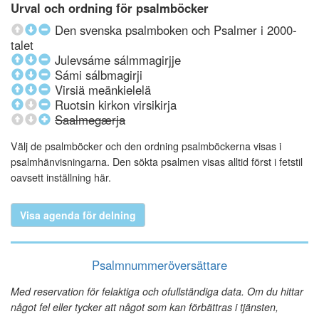
Urval och ordning för psalmböcker
Den svenska psalmboken och Psalmer i 2000-
talet
Julevsáme sálmmagirjje
Sámi sálbmagirji
Virsiä meänkielelä
Ruotsin kirkon virsikirja
Saalmegærja
Välj de psalmböcker och den ordning psalmböckerna visas i
psalmhänvisningarna. Den sökta psalmen visas alltid först i fetstil
oavsett inställning här.
Visa agenda för delning
Psalmnummeröversättare
Med reservation för felaktiga och ofullständiga data. Om du hittar
något fel eller tycker att något som kan förbättras i tjänsten,