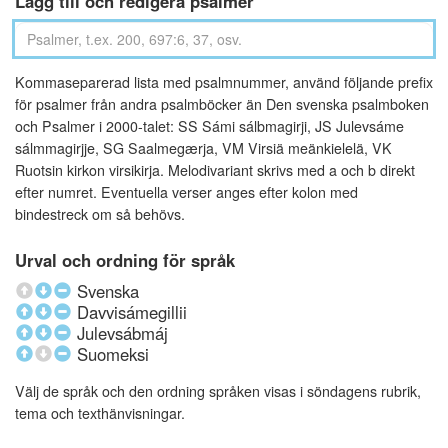
Lägg till och redigera psalmer
Kommaseparerad lista med psalmnummer, använd följande prefix
för psalmer från andra psalmböcker än Den svenska psalmboken
och Psalmer i 2000-talet: SS Sámi sálbmagirji, JS Julevsáme
sálmmagirjje, SG Saalmegærja, VM Virsiä meänkielelä, VK
Ruotsin kirkon virsikirja. Melodivariant skrivs med a och b direkt
efter numret. Eventuella verser anges efter kolon med
bindestreck om så behövs.
Urval och ordning för språk
Svenska
Davvisámegillii
Julevsábmáj
Suomeksi
Välj de språk och den ordning språken visas i söndagens rubrik,
tema och texthänvisningar.