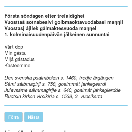
Första söndagen efter trefaldighet
Vuosttaš sotnabeaivi golbmaoktavuođabasi maŋŋil
Vuostasj ájllek gålmaktesvuoda maŋŋel
1. kolminaisuudenpäivän jälkeinen sunnuntai
Vårt dop
Min gásta
Mijá gástadus
Kasteemme
Den svenska psalmboken s. 1460, tredje årgången
Sámi sálbmagirji s. 758, goalmmát jahkegeardi
Julevsáme sálmmagirjje s. 640, goalmát jahkegierdde
Ruotsin kirkon virsikirja s. 1538, 3. vuosikerta
Förra
Nästa