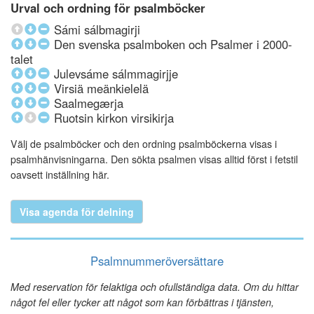
Urval och ordning för psalmböcker
Sámi sálbmagirji
Den svenska psalmboken och Psalmer i 2000-
talet
Julevsáme sálmmagirjje
Virsiä meänkielelä
Saalmegærja
Ruotsin kirkon virsikirja
Välj de psalmböcker och den ordning psalmböckerna visas i
psalmhänvisningarna. Den sökta psalmen visas alltid först i fetstil
oavsett inställning här.
Visa agenda för delning
Psalmnummeröversättare
Med reservation för felaktiga och ofullständiga data. Om du hittar
något fel eller tycker att något som kan förbättras i tjänsten,