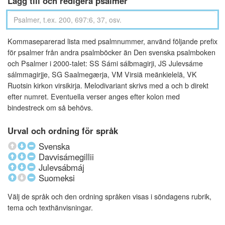
Lägg till och redigera psalmer
Kommaseparerad lista med psalmnummer, använd följande prefix
för psalmer från andra psalmböcker än Den svenska psalmboken
och Psalmer i 2000-talet: SS Sámi sálbmagirji, JS Julevsáme
sálmmagirjje, SG Saalmegærja, VM Virsiä meänkielelä, VK
Ruotsin kirkon virsikirja. Melodivariant skrivs med a och b direkt
efter numret. Eventuella verser anges efter kolon med
bindestreck om så behövs.
Urval och ordning för språk
Svenska
Davvisámegillii
Julevsábmáj
Suomeksi
Välj de språk och den ordning språken visas i söndagens rubrik,
tema och texthänvisningar.