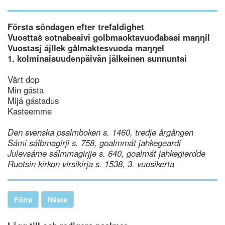
Första söndagen efter trefaldighet
Vuosttaš sotnabeaivi golbmaoktavuođabasi maŋŋil
Vuostasj ájllek gålmaktesvuoda maŋŋel
1. kolminaisuudenpäivän jälkeinen sunnuntai
Vårt dop
Min gásta
Mijá gástadus
Kasteemme
Den svenska psalmboken s. 1460, tredje årgången
Sámi sálbmagirji s. 758, goalmmát jahkegeardi
Julevsáme sálmmagirjje s. 640, goalmát jahkegierdde
Ruotsin kirkon virsikirja s. 1538, 3. vuosikerta
Förra
Nästa