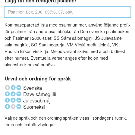
Lägg till och redigera psalmer
Kommaseparerad lista med psalmnummer, använd följande prefix
för psalmer från andra psalmböcker än Den svenska psalmboken
och Psalmer i 2000-talet: SS Sámi sálbmagirji, JS Julevsáme
sálmmagirjje, SG Saalmegærja, VM Virsiä meänkielelä, VK
Ruotsin kirkon virsikirja. Melodivariant skrivs med a och b direkt
efter numret. Eventuella verser anges efter kolon med
bindestreck om så behövs.
Urval och ordning för språk
Svenska
Davvisámegillii
Julevsábmáj
Suomeksi
Välj de språk och den ordning språken visas i söndagens rubrik,
tema och texthänvisningar.