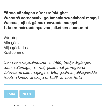
Första söndagen efter trefaldighet
Vuosttaš sotnabeaivi golbmaoktavuođabasi maŋŋil
Vuostasj ájllek gålmaktesvuoda maŋŋel
1. kolminaisuudenpäivän jälkeinen sunnuntai
Vårt dop
Min gásta
Mijá gástadus
Kasteemme
Den svenska psalmboken s. 1460, tredje årgången
Sámi sálbmagirji s. 758, goalmmát jahkegeardi
Julevsáme sálmmagirjje s. 640, goalmát jahkegierdde
Ruotsin kirkon virsikirja s. 1538, 3. vuosikerta
Förra
Nästa