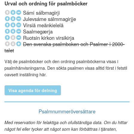
Urval och ordning för psalmböcker
Sámi sálbmagirji
Julevsáme sálmmagirjje
Virsiä meänkielelä
Saalmegærja
Ruotsin kirkon virsikirja
Den svenska psalmboken och Psalmer i 2000-
talet
Välj de psalmböcker och den ordning psalmböckerna visas i
psalmhänvisningarna. Den sökta psalmen visas alltid först i fetstil
oavsett inställning här.
Visa agenda för delning
Psalmnummeröversättare
Med reservation för felaktiga och ofullständiga data. Om du hittar
något fel eller tycker att något som kan förbättras i tjänsten,