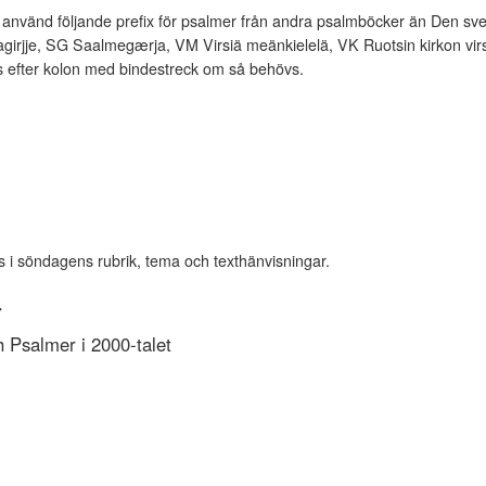
vänd följande prefix för psalmer från andra psalmböcker än Den sve
rjje, SG Saalmegærja, VM Virsiä meänkielelä, VK Ruotsin kirkon virsi
es efter kolon med bindestreck om så behövs.
s i söndagens rubrik, tema och texthänvisningar.
r
Psalmer i 2000-talet