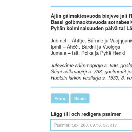
Ájlis gålmaktesvuoda biejvve jali 
Bassi golbmaoktavuođa sotnabeaiv
Pyhän kolminaisuuden päivä tai L
Jubmel – Áhttje, Bárnne ja Vuojŋŋani
Ipmil – Áhčči, Bárdni ja Vuoigŋa
Jumala – Isä, Poika ja Pyhä Henki
Julevsáme sálmmagirjje s. 636, goal
Sámi sálbmagirji s. 753, goalmmát ja
Ruotsin kirkon virsikirja s. 1533, 3. v
Förra
Nästa
Lägg till och redigera psalmer