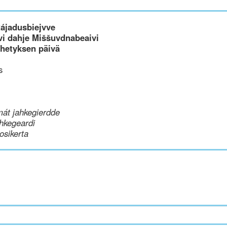
Rájadusbiejvve
i dahje Miššuvdnabeaivi
ähetyksen päivä
s
mát jahkegierdde
hkegeardi
uosikerta