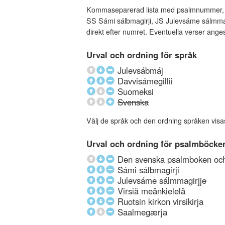
Kommaseparerad lista med psalmnummer, an
SS Sámi sálbmagirji, JS Julevsáme sálmmagi
direkt efter numret. Eventuella verser ang
Urval och ordning för språk
Julevsábmáj
Davvisámegillii
Suomeksi
Svenska
Välj de språk och den ordning språken visa
Urval och ordning för psalmböcke
Den svenska psalmboken och 
Sámi sálbmagirji
Julevsáme sálmmagirjje
Virsiä meänkielelä
Ruotsin kirkon virsikirja
Saalmegærja