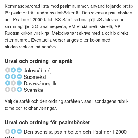
Kommaseparerad lista med psalmnummer, använd följande prefix
för psalmer från andra psalmböcker än Den svenska psalmboken
och Psalmer i 2000-talet: SS Sámi sálbmagirji, JS Julevsáme
sálmmagirjje, SG Saalmegærja, VM Virsiä meänkielelä, VK
Ruotsin kirkon virsikirja. Melodivariant skrivs med a och b direkt
efter numret. Eventuella verser anges efter kolon med
bindestreck om så behövs.
Urval och ordning för språk
Julevsábmáj
Suomeksi
Davvisámegillii
Svenska
Välj de språk och den ordning språken visas i söndagens rubrik,
tema och texthänvisningar.
Urval och ordning för psalmböcker
Den svenska psalmboken och Psalmer i 2000-