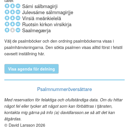
talet
Sámi sálbmagirji
Julevsáme sálmmagirjje
Virsiä meänkielelä
Ruotsin kirkon virsikirja
Saalmegærja
Välj de psalmböcker och den ordning psalmböckerna visas i
psalmhänvisningarna. Den sökta psalmen visas alltid först i fetstil
oavsett inställning här.
Visa agenda för delning
Psalmnummeröversättare
Med reservation för felaktiga och ofullständiga data. Om du hittar
något fel eller tycker att något som kan förbättras i tjänsten,
kontakta mig gärna på info (a) davidlarsson.se så att det kan
åtgärdas.
© David Larsson 2026