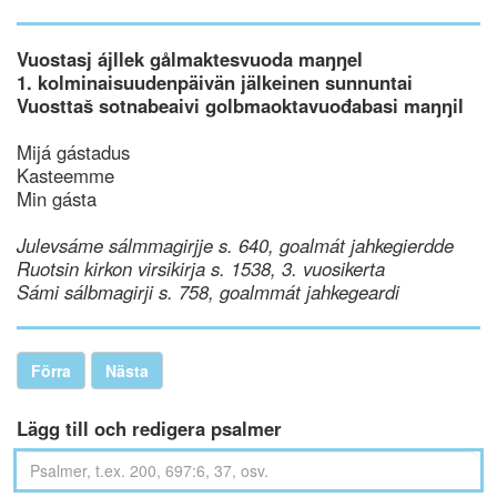
Vuostasj ájllek gålmaktesvuoda maŋŋel
1. kolminaisuudenpäivän jälkeinen sunnuntai
Vuosttaš sotnabeaivi golbmaoktavuođabasi maŋŋil
Mijá gástadus
Kasteemme
Min gásta
Julevsáme sálmmagirjje s. 640, goalmát jahkegierdde
Ruotsin kirkon virsikirja s. 1538, 3. vuosikerta
Sámi sálbmagirji s. 758, goalmmát jahkegeardi
Förra
Nästa
Lägg till och redigera psalmer