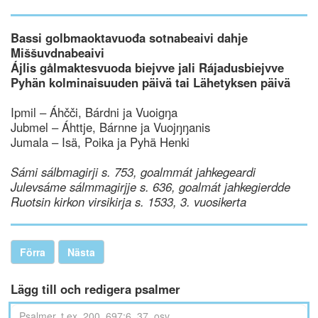
Bassi golbmaoktavuođa sotnabeaivi dahje
Miššuvdnabeaivi
Ájlis gålmaktesvuoda biejvve jali Rájadusbiejvve
Pyhän kolminaisuuden päivä tai Lähetyksen päivä
Ipmil – Áhčči, Bárdni ja Vuoigŋa
Jubmel – Áhttje, Bárnne ja Vuojŋŋanis
Jumala – Isä, Poika ja Pyhä Henki
Sámi sálbmagirji s. 753, goalmmát jahkegeardi
Julevsáme sálmmagirjje s. 636, goalmát jahkegierdde
Ruotsin kirkon virsikirja s. 1533, 3. vuosikerta
Förra
Nästa
Lägg till och redigera psalmer