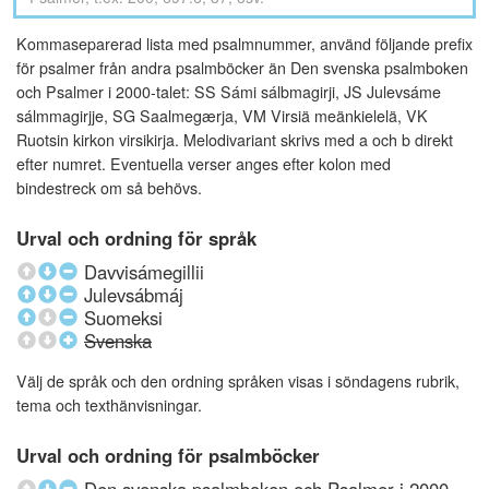
Kommaseparerad lista med psalmnummer, använd följande prefix
för psalmer från andra psalmböcker än Den svenska psalmboken
och Psalmer i 2000-talet: SS Sámi sálbmagirji, JS Julevsáme
sálmmagirjje, SG Saalmegærja, VM Virsiä meänkielelä, VK
Ruotsin kirkon virsikirja. Melodivariant skrivs med a och b direkt
efter numret. Eventuella verser anges efter kolon med
bindestreck om så behövs.
Urval och ordning för språk
Davvisámegillii
Julevsábmáj
Suomeksi
Svenska
Välj de språk och den ordning språken visas i söndagens rubrik,
tema och texthänvisningar.
Urval och ordning för psalmböcker