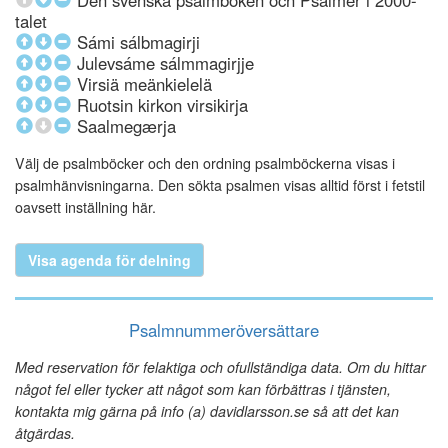
Den svenska psalmboken och Psalmer i 2000-
talet
Sámi sálbmagirji
Julevsáme sálmmagirjje
Virsiä meänkielelä
Ruotsin kirkon virsikirja
Saalmegærja
Välj de psalmböcker och den ordning psalmböckerna visas i
psalmhänvisningarna. Den sökta psalmen visas alltid först i fetstil
oavsett inställning här.
Visa agenda för delning
Psalmnummeröversättare
Med reservation för felaktiga och ofullständiga data. Om du hittar
något fel eller tycker att något som kan förbättras i tjänsten,
kontakta mig gärna på info (a) davidlarsson.se så att det kan
åtgärdas.