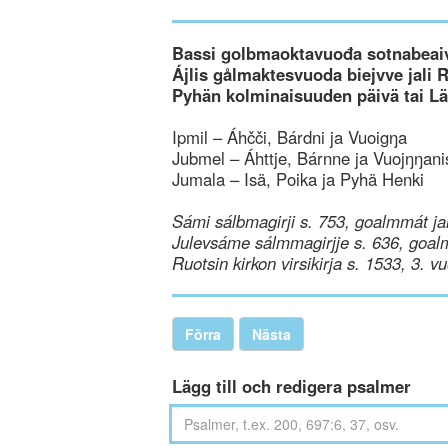
Bassi golbmaoktavuođa sotnabeaiv
Ájlis gålmaktesvuoda biejvve jali 
Pyhän kolminaisuuden päivä tai L
Ipmil – Áhčči, Bárdni ja Vuoigŋa
Jubmel – Áhttje, Bárnne ja Vuojŋŋani
Jumala – Isä, Poika ja Pyhä Henki
Sámi sálbmagirji s. 753, goalmmát ja
Julevsáme sálmmagirjje s. 636, goal
Ruotsin kirkon virsikirja s. 1533, 3. v
Förra
Nästa
Lägg till och redigera psalmer