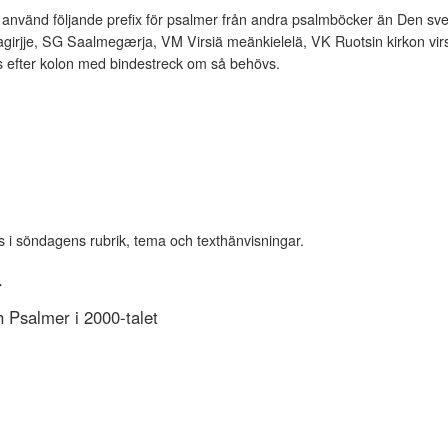
vänd följande prefix för psalmer från andra psalmböcker än Den sve
rjje, SG Saalmegærja, VM Virsiä meänkielelä, VK Ruotsin kirkon virsi
es efter kolon med bindestreck om så behövs.
s i söndagens rubrik, tema och texthänvisningar.
r
Psalmer i 2000-talet