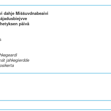
i dahje Miššuvdnabeaivi
Rájadusbiejvve
ähetyksen päivä
s
hkegeardi
mát jahkegierdde
uosikerta