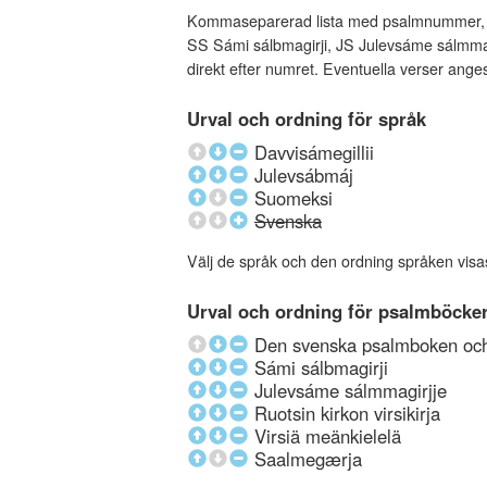
Kommaseparerad lista med psalmnummer, an
SS Sámi sálbmagirji, JS Julevsáme sálmmagi
direkt efter numret. Eventuella verser ang
Urval och ordning för språk
Davvisámegillii
Julevsábmáj
Suomeksi
Svenska
Välj de språk och den ordning språken visa
Urval och ordning för psalmböcke
Den svenska psalmboken och 
Sámi sálbmagirji
Julevsáme sálmmagirjje
Ruotsin kirkon virsikirja
Virsiä meänkielelä
Saalmegærja