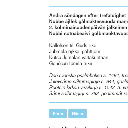
Andra söndagen efter trefaldighet
Nubbe ájllek gålmaktesvuoda maŋ
2. kolminaisuudenpäivän jälkeinen
Nubbi sotnabeaivi golbmaoktavuo
Kallelsen till Guds rike
Jubmela rijkkaj gåhttjom
Kutsu Jumalan valtakuntaan
Gohččun Ipmila riikii
Den svenska psalmboken s. 1464, tre
Julevsáme sálmmagirjje s. 644, goal
Ruotsin kirkon virsikirja s. 1543, 3. v
Sámi sálbmagirji s. 762, goalmmát ja
Förra
Nästa