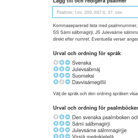
Lägg till och redigera psalmer
Kommaseparerad lista med psalmnummer, an
SS Sámi sálbmagirji, JS Julevsáme sálmmagi
direkt efter numret. Eventuella verser ang
Urval och ordning för språk
Svenska
Julevsábmáj
Suomeksi
Davvisámegillii
Välj de språk och den ordning språken visa
Urval och ordning för psalmböcke
Den svenska psalmboken och 
Sámi sálbmagirji
Julevsáme sálmmagirjje
Virsiä meänkielelä