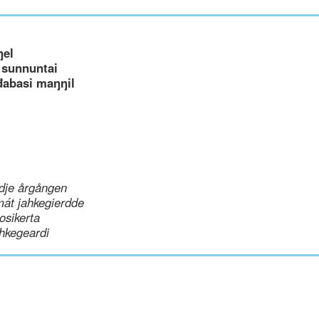
ŋel
 sunnuntai
đabasi maŋŋil
dje årgången
mát jahkegierdde
uosikerta
hkegeardi