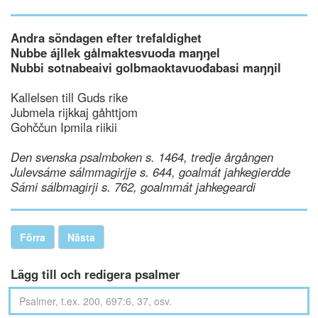
Andra söndagen efter trefaldighet
Nubbe ájllek gålmaktesvuoda maŋŋel
Nubbi sotnabeaivi golbmaoktavuođabasi maŋŋil
Kallelsen till Guds rike
Jubmela rijkkaj gåhttjom
Gohččun Ipmila riikii
Den svenska psalmboken s. 1464, tredje årgången
Julevsáme sálmmagirjje s. 644, goalmát jahkegierdde
Sámi sálbmagirji s. 762, goalmmát jahkegeardi
Förra
Nästa
Lägg till och redigera psalmer