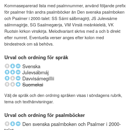
Kommaseparerad lista med psalmnummer, använd följande prefix
för psalmer från andra psalmböcker än Den svenska psalmboken
och Psalmer i 2000-talet: SS Sámi sálbmagirji, JS Julevsáme
sálmmagirjje, SG Saalmegærja, VM Virsiä meänkielelä, VK
Ruotsin kirkon virsikirja. Melodivariant skrivs med a och b direkt
efter numret. Eventuella verser anges efter kolon med
bindestreck om så behövs.
Urval och ordning för språk
Svenska
Julevsábmáj
Davvisámegillii
Suomeksi
Välj de språk och den ordning språken visas i söndagens rubrik,
tema och texthänvisningar.
Urval och ordning för psalmböcker
Den svenska psalmboken och Psalmer i 2000-