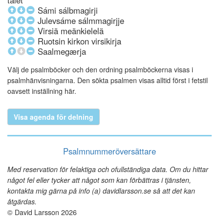
talet
Sámi sálbmagirji
Julevsáme sálmmagirjje
Virsiä meänkielelä
Ruotsin kirkon virsikirja
Saalmegærja
Välj de psalmböcker och den ordning psalmböckerna visas i
psalmhänvisningarna. Den sökta psalmen visas alltid först i fetstil
oavsett inställning här.
Visa agenda för delning
Psalmnummeröversättare
Med reservation för felaktiga och ofullständiga data. Om du hittar
något fel eller tycker att något som kan förbättras i tjänsten,
kontakta mig gärna på info (a) davidlarsson.se så att det kan
åtgärdas.
© David Larsson 2026