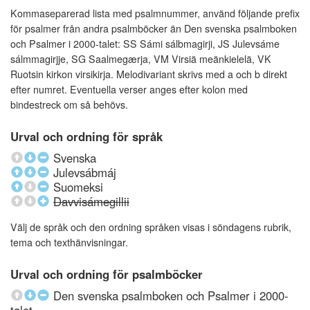
Kommaseparerad lista med psalmnummer, använd följande prefix
för psalmer från andra psalmböcker än Den svenska psalmboken
och Psalmer i 2000-talet: SS Sámi sálbmagirji, JS Julevsáme
sálmmagirjje, SG Saalmegærja, VM Virsiä meänkielelä, VK
Ruotsin kirkon virsikirja. Melodivariant skrivs med a och b direkt
efter numret. Eventuella verser anges efter kolon med
bindestreck om så behövs.
Urval och ordning för språk
Svenska
Julevsábmáj
Suomeksi
Davvisámegillii
Välj de språk och den ordning språken visas i söndagens rubrik,
tema och texthänvisningar.
Urval och ordning för psalmböcker
Den svenska psalmboken och Psalmer i 2000-