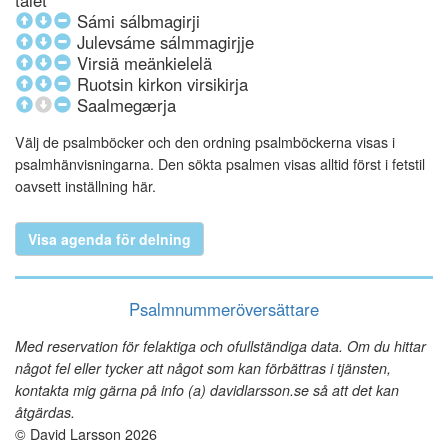
talet
Sámi sálbmagirji
Julevsáme sálmmagirjje
Virsiä meänkielelä
Ruotsin kirkon virsikirja
Saalmegærja
Välj de psalmböcker och den ordning psalmböckerna visas i
psalmhänvisningarna. Den sökta psalmen visas alltid först i fetstil
oavsett inställning här.
Visa agenda för delning
Psalmnummeröversättare
Med reservation för felaktiga och ofullständiga data. Om du hittar
något fel eller tycker att något som kan förbättras i tjänsten,
kontakta mig gärna på info (a) davidlarsson.se så att det kan
åtgärdas.
© David Larsson 2026