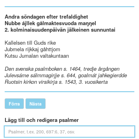
Andra söndagen efter trefaldighet
Nubbe ájllek gålmaktesvuoda maŋŋel
2. kolminaisuudenpäivän jälkeinen sunnuntai
Kallelsen till Guds rike
Jubmela rijkkaj gåhttjom
Kutsu Jumalan valtakuntaan
Den svenska psalmboken s. 1464, tredje årgången
Julevsáme sálmmagirjje s. 644, goalmát jahkegierdde
Ruotsin kirkon virsikirja s. 1543, 3. vuosikerta
Förra
Nästa
Lägg till och redigera psalmer