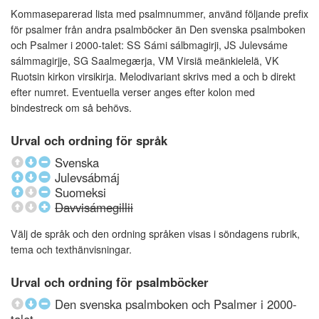
Kommaseparerad lista med psalmnummer, använd följande prefix
för psalmer från andra psalmböcker än Den svenska psalmboken
och Psalmer i 2000-talet: SS Sámi sálbmagirji, JS Julevsáme
sálmmagirjje, SG Saalmegærja, VM Virsiä meänkielelä, VK
Ruotsin kirkon virsikirja. Melodivariant skrivs med a och b direkt
efter numret. Eventuella verser anges efter kolon med
bindestreck om så behövs.
Urval och ordning för språk
Svenska
Julevsábmáj
Suomeksi
Davvisámegillii
Välj de språk och den ordning språken visas i söndagens rubrik,
tema och texthänvisningar.
Urval och ordning för psalmböcker
Den svenska psalmboken och Psalmer i 2000-