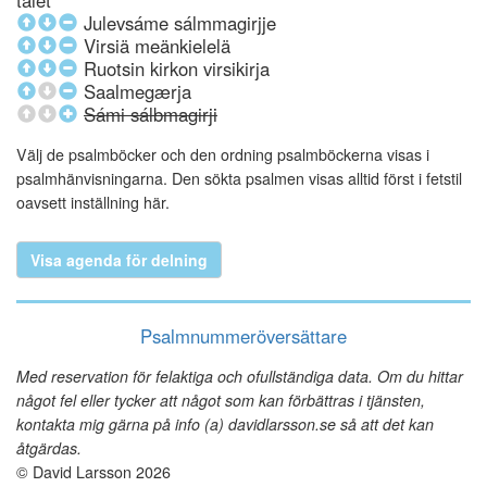
talet
Julevsáme sálmmagirjje
Virsiä meänkielelä
Ruotsin kirkon virsikirja
Saalmegærja
Sámi sálbmagirji
Välj de psalmböcker och den ordning psalmböckerna visas i
psalmhänvisningarna. Den sökta psalmen visas alltid först i fetstil
oavsett inställning här.
Visa agenda för delning
Psalmnummeröversättare
Med reservation för felaktiga och ofullständiga data. Om du hittar
något fel eller tycker att något som kan förbättras i tjänsten,
kontakta mig gärna på info (a) davidlarsson.se så att det kan
åtgärdas.
© David Larsson 2026