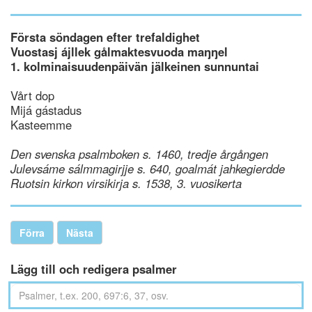
Första söndagen efter trefaldighet
Vuostasj ájllek gålmaktesvuoda maŋŋel
1. kolminaisuudenpäivän jälkeinen sunnuntai
Vårt dop
Mijá gástadus
Kasteemme
Den svenska psalmboken s. 1460, tredje årgången
Julevsáme sálmmagirjje s. 640, goalmát jahkegierdde
Ruotsin kirkon virsikirja s. 1538, 3. vuosikerta
Förra
Nästa
Lägg till och redigera psalmer