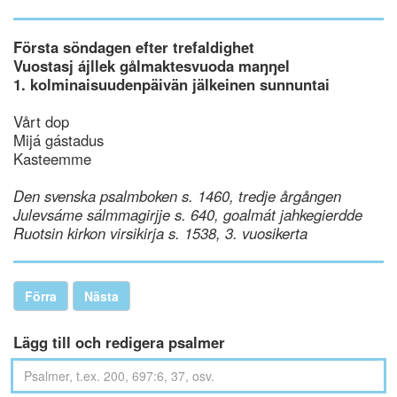
Första söndagen efter trefaldighet
Vuostasj ájllek gålmaktesvuoda maŋŋel
1. kolminaisuudenpäivän jälkeinen sunnuntai
Vårt dop
Mijá gástadus
Kasteemme
Den svenska psalmboken s. 1460, tredje årgången
Julevsáme sálmmagirjje s. 640, goalmát jahkegierdde
Ruotsin kirkon virsikirja s. 1538, 3. vuosikerta
Förra
Nästa
Lägg till och redigera psalmer