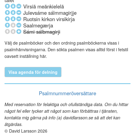
talet
Virsiä meänkielelä
Julevsáme sálmmagirjje
Ruotsin kirkon virsikirja
Saalmegærja
Sámi sálbmagirji
Välj de psalmböcker och den ordning psalmböckerna visas i
psalmhänvisningarna. Den sökta psalmen visas alltid först i fetstil
oavsett inställning här.
Visa agenda för delning
Psalmnummeröversättare
Med reservation för felaktiga och ofullständiga data. Om du hittar
något fel eller tycker att något som kan förbättras i tjänsten,
kontakta mig gärna på info (a) davidlarsson.se så att det kan
åtgärdas.
© David Larsson 2026