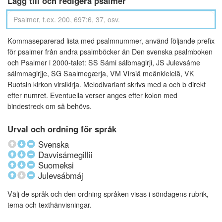
Lägg till och redigera psalmer
Kommaseparerad lista med psalmnummer, använd följande prefix
för psalmer från andra psalmböcker än Den svenska psalmboken
och Psalmer i 2000-talet: SS Sámi sálbmagirji, JS Julevsáme
sálmmagirjje, SG Saalmegærja, VM Virsiä meänkielelä, VK
Ruotsin kirkon virsikirja. Melodivariant skrivs med a och b direkt
efter numret. Eventuella verser anges efter kolon med
bindestreck om så behövs.
Urval och ordning för språk
Svenska
Davvisámegillii
Suomeksi
Julevsábmáj
Välj de språk och den ordning språken visas i söndagens rubrik,
tema och texthänvisningar.