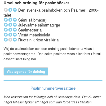
Urval och ordning för psalmböcker
Den svenska psalmboken och Psalmer i 2000-
talet
Sámi sálbmagirji
Julevsáme sálmmagirjje
Saalmegærja
Virsiä meänkielelä
Ruotsin kirkon virsikirja
Välj de psalmböcker och den ordning psalmböckerna visas i
psalmhänvisningarna. Den sökta psalmen visas alltid först i fetstil
oavsett inställning här.
Visa agenda för delning
Psalmnummeröversättare
Med reservation för felaktiga och ofullständiga data. Om du hittar
något fel eller tycker att något som kan förbättras i tjänsten,