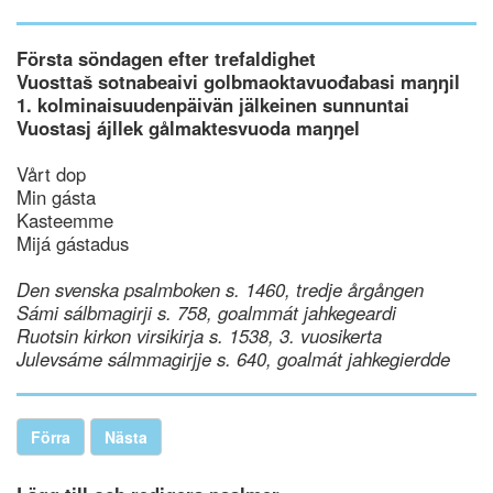
Första söndagen efter trefaldighet
Vuosttaš sotnabeaivi golbmaoktavuođabasi maŋŋil
1. kolminaisuudenpäivän jälkeinen sunnuntai
Vuostasj ájllek gålmaktesvuoda maŋŋel
Vårt dop
Min gásta
Kasteemme
Mijá gástadus
Den svenska psalmboken s. 1460, tredje årgången
Sámi sálbmagirji s. 758, goalmmát jahkegeardi
Ruotsin kirkon virsikirja s. 1538, 3. vuosikerta
Julevsáme sálmmagirjje s. 640, goalmát jahkegierdde
Förra
Nästa