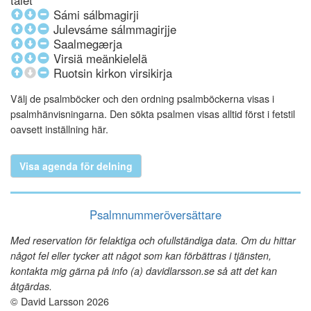
talet
Sámi sálbmagirji
Julevsáme sálmmagirjje
Saalmegærja
Virsiä meänkielelä
Ruotsin kirkon virsikirja
Välj de psalmböcker och den ordning psalmböckerna visas i
psalmhänvisningarna. Den sökta psalmen visas alltid först i fetstil
oavsett inställning här.
Visa agenda för delning
Psalmnummeröversättare
Med reservation för felaktiga och ofullständiga data. Om du hittar
något fel eller tycker att något som kan förbättras i tjänsten,
kontakta mig gärna på info (a) davidlarsson.se så att det kan
åtgärdas.
© David Larsson 2026