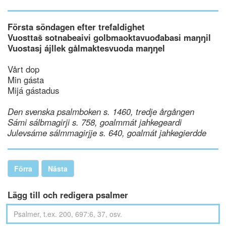
Första söndagen efter trefaldighet
Vuosttaš sotnabeaivi golbmaoktavuođabasi maŋŋil
Vuostasj ájllek gålmaktesvuoda maŋŋel
Vårt dop
Min gásta
Mijá gástadus
Den svenska psalmboken s. 1460, tredje årgången
Sámi sálbmagirji s. 758, goalmmát jahkegeardi
Julevsáme sálmmagirjje s. 640, goalmát jahkegierdde
Förra
Nästa
Lägg till och redigera psalmer