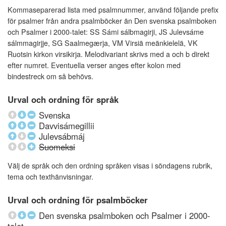
Kommaseparerad lista med psalmnummer, använd följande prefix
för psalmer från andra psalmböcker än Den svenska psalmboken
och Psalmer i 2000-talet: SS Sámi sálbmagirji, JS Julevsáme
sálmmagirjje, SG Saalmegærja, VM Virsiä meänkielelä, VK
Ruotsin kirkon virsikirja. Melodivariant skrivs med a och b direkt
efter numret. Eventuella verser anges efter kolon med
bindestreck om så behövs.
Urval och ordning för språk
Svenska
Davvisámegillii
Julevsábmáj
Suomeksi
Välj de språk och den ordning språken visas i söndagens rubrik,
tema och texthänvisningar.
Urval och ordning för psalmböcker
Den svenska psalmboken och Psalmer i 2000-