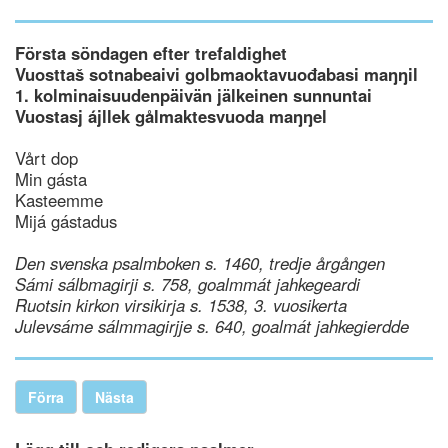
Första söndagen efter trefaldighet
Vuosttaš sotnabeaivi golbmaoktavuođabasi maŋŋil
1. kolminaisuudenpäivän jälkeinen sunnuntai
Vuostasj ájllek gålmaktesvuoda maŋŋel
Vårt dop
Min gásta
Kasteemme
Mijá gástadus
Den svenska psalmboken s. 1460, tredje årgången
Sámi sálbmagirji s. 758, goalmmát jahkegeardi
Ruotsin kirkon virsikirja s. 1538, 3. vuosikerta
Julevsáme sálmmagirjje s. 640, goalmát jahkegierdde
Förra
Nästa