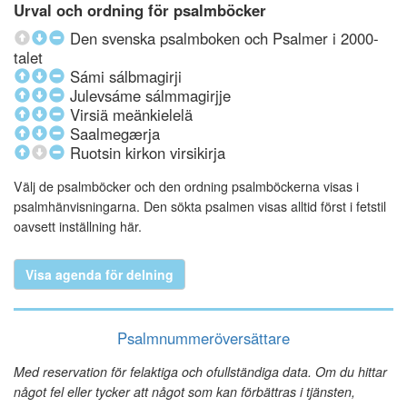
Urval och ordning för psalmböcker
Den svenska psalmboken och Psalmer i 2000-
talet
Sámi sálbmagirji
Julevsáme sálmmagirjje
Virsiä meänkielelä
Saalmegærja
Ruotsin kirkon virsikirja
Välj de psalmböcker och den ordning psalmböckerna visas i
psalmhänvisningarna. Den sökta psalmen visas alltid först i fetstil
oavsett inställning här.
Visa agenda för delning
Psalmnummeröversättare
Med reservation för felaktiga och ofullständiga data. Om du hittar
något fel eller tycker att något som kan förbättras i tjänsten,