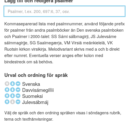
Lägg till och redigera psalmer
Kommaseparerad lista med psalmnummer, använd följande prefix
för psalmer från andra psalmböcker än Den svenska psalmboken
och Psalmer i 2000-talet: SS Sámi sálbmagirji, JS Julevsáme
sálmmagirjje, SG Saalmegærja, VM Virsiä meänkielelä, VK
Ruotsin kirkon virsikirja. Melodivariant skrivs med a och b direkt
efter numret. Eventuella verser anges efter kolon med
bindestreck om så behövs.
Urval och ordning för språk
Svenska
Davvisámegillii
Suomeksi
Julevsábmáj
Välj de språk och den ordning språken visas i söndagens rubrik,
tema och texthänvisningar.