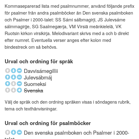
Kommaseparerad lista med psalmnummer, använd följande prefix
för psalmer från andra psalmböcker än Den svenska psalmboken
och Psalmer i 2000-talet: SS Sámi sálbmagirji, JS Julevsáme
sálmmagirjje, SG Saalmegærja, VM Virsiä meänkielelä, VK
Ruotsin kirkon virsikirja. Melodivariant skrivs med a och b direkt
efter numret. Eventuella verser anges efter kolon med
bindestreck om så behövs.
Urval och ordning för språk
Davvisámegillii
Julevsábmáj
Suomeksi
Svenska
Välj de språk och den ordning språken visas i söndagens rubrik,
tema och texthänvisningar.
Urval och ordning för psalmböcker
Den svenska psalmboken och Psalmer i 2000-