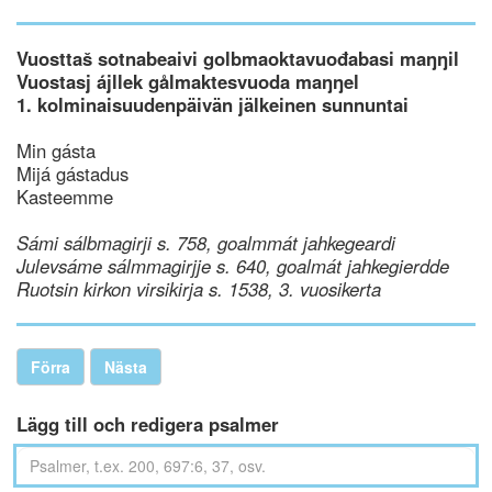
Vuosttaš sotnabeaivi golbmaoktavuođabasi maŋŋil
Vuostasj ájllek gålmaktesvuoda maŋŋel
1. kolminaisuudenpäivän jälkeinen sunnuntai
Min gásta
Mijá gástadus
Kasteemme
Sámi sálbmagirji s. 758, goalmmát jahkegeardi
Julevsáme sálmmagirjje s. 640, goalmát jahkegierdde
Ruotsin kirkon virsikirja s. 1538, 3. vuosikerta
Förra
Nästa
Lägg till och redigera psalmer