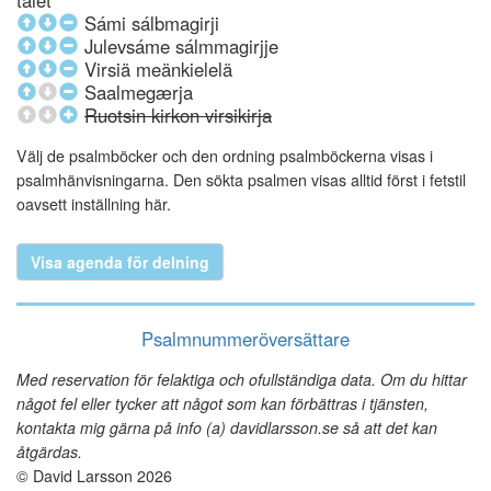
talet
Sámi sálbmagirji
Julevsáme sálmmagirjje
Virsiä meänkielelä
Saalmegærja
Ruotsin kirkon virsikirja
Välj de psalmböcker och den ordning psalmböckerna visas i
psalmhänvisningarna. Den sökta psalmen visas alltid först i fetstil
oavsett inställning här.
Visa agenda för delning
Psalmnummeröversättare
Med reservation för felaktiga och ofullständiga data. Om du hittar
något fel eller tycker att något som kan förbättras i tjänsten,
kontakta mig gärna på info (a) davidlarsson.se så att det kan
åtgärdas.
© David Larsson 2026