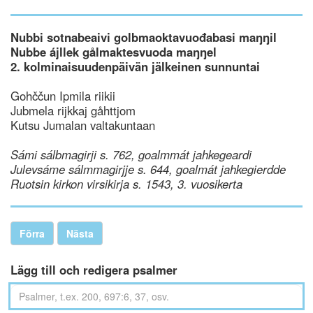
Nubbi sotnabeaivi golbmaoktavuođabasi maŋŋil
Nubbe ájllek gålmaktesvuoda maŋŋel
2. kolminaisuudenpäivän jälkeinen sunnuntai
Gohččun Ipmila riikii
Jubmela rijkkaj gåhttjom
Kutsu Jumalan valtakuntaan
Sámi sálbmagirji s. 762, goalmmát jahkegeardi
Julevsáme sálmmagirjje s. 644, goalmát jahkegierdde
Ruotsin kirkon virsikirja s. 1543, 3. vuosikerta
Förra
Nästa
Lägg till och redigera psalmer