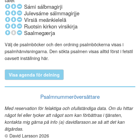
talet
Sámi sálbmagirji
Julevsáme sálmmagirjje
Virsiä meänkielelä
Ruotsin kirkon virsikirja
Saalmegærja
Välj de psalmböcker och den ordning psalmböckerna visas i
psalmhänvisningarna. Den sökta psalmen visas alltid först i fetstil
oavsett inställning här.
Visa agenda för delning
Psalmnummeröversättare
Med reservation för felaktiga och ofullständiga data. Om du hittar
något fel eller tycker att något som kan förbättras i tjänsten,
kontakta mig gärna på info (a) davidlarsson.se så att det kan
åtgärdas.
© David Larsson 2026