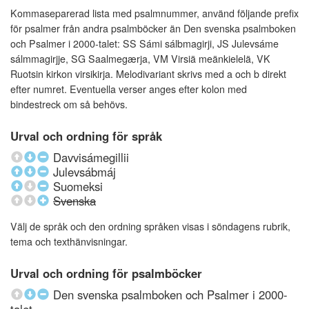
Kommaseparerad lista med psalmnummer, använd följande prefix
för psalmer från andra psalmböcker än Den svenska psalmboken
och Psalmer i 2000-talet: SS Sámi sálbmagirji, JS Julevsáme
sálmmagirjje, SG Saalmegærja, VM Virsiä meänkielelä, VK
Ruotsin kirkon virsikirja. Melodivariant skrivs med a och b direkt
efter numret. Eventuella verser anges efter kolon med
bindestreck om så behövs.
Urval och ordning för språk
Davvisámegillii
Julevsábmáj
Suomeksi
Svenska
Välj de språk och den ordning språken visas i söndagens rubrik,
tema och texthänvisningar.
Urval och ordning för psalmböcker
Den svenska psalmboken och Psalmer i 2000-