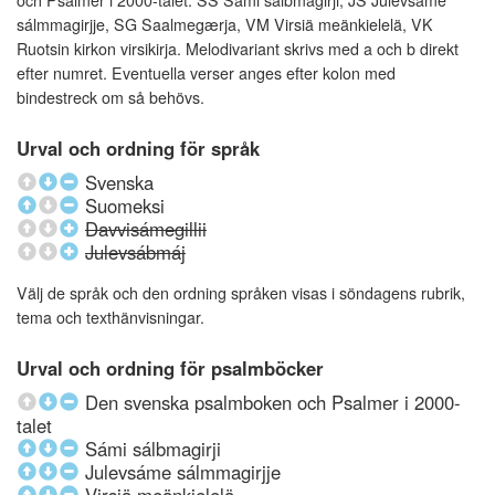
och Psalmer i 2000-talet: SS Sámi sálbmagirji, JS Julevsáme
sálmmagirjje, SG Saalmegærja, VM Virsiä meänkielelä, VK
Ruotsin kirkon virsikirja. Melodivariant skrivs med a och b direkt
efter numret. Eventuella verser anges efter kolon med
bindestreck om så behövs.
Urval och ordning för språk
Svenska
Suomeksi
Davvisámegillii
Julevsábmáj
Välj de språk och den ordning språken visas i söndagens rubrik,
tema och texthänvisningar.
Urval och ordning för psalmböcker
Den svenska psalmboken och Psalmer i 2000-
talet
Sámi sálbmagirji
Julevsáme sálmmagirjje