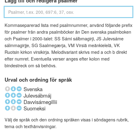
Lägg till och redigera psalmer
Kommaseparerad lista med psalmnummer, använd följande prefix
för psalmer från andra psalmböcker än Den svenska psalmboken
och Psalmer i 2000-talet: SS Sámi sálbmagirji, JS Julevsáme
sálmmagirjje, SG Saalmegærja, VM Virsiä meänkielelä, VK
Ruotsin kirkon virsikirja. Melodivariant skrivs med a och b direkt
efter numret. Eventuella verser anges efter kolon med
bindestreck om så behövs.
Urval och ordning för språk
Svenska
Julevsábmáj
Davvisámegillii
Suomeksi
Välj de språk och den ordning språken visas i söndagens rubrik,
tema och texthänvisningar.