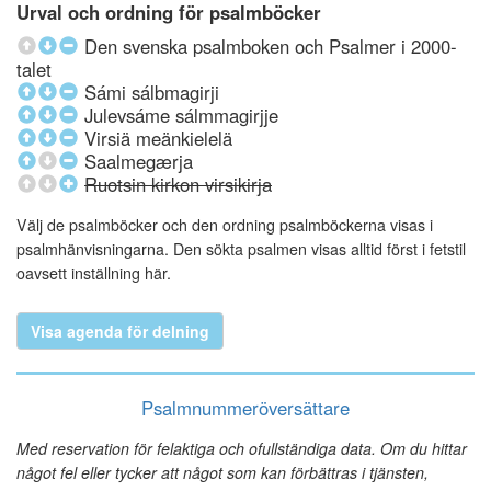
Urval och ordning för psalmböcker
Den svenska psalmboken och Psalmer i 2000-
talet
Sámi sálbmagirji
Julevsáme sálmmagirjje
Virsiä meänkielelä
Saalmegærja
Ruotsin kirkon virsikirja
Välj de psalmböcker och den ordning psalmböckerna visas i
psalmhänvisningarna. Den sökta psalmen visas alltid först i fetstil
oavsett inställning här.
Visa agenda för delning
Psalmnummeröversättare
Med reservation för felaktiga och ofullständiga data. Om du hittar
något fel eller tycker att något som kan förbättras i tjänsten,