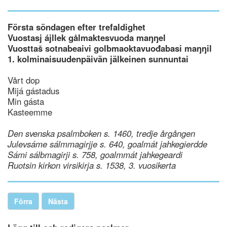
Första söndagen efter trefaldighet
Vuostasj ájllek gålmaktesvuoda maŋŋel
Vuosttaš sotnabeaivi golbmaoktavuođabasi maŋŋil
1. kolminaisuudenpäivän jälkeinen sunnuntai
Vårt dop
Mijá gástadus
Min gásta
Kasteemme
Den svenska psalmboken s. 1460, tredje årgången
Julevsáme sálmmagirjje s. 640, goalmát jahkegierdde
Sámi sálbmagirji s. 758, goalmmát jahkegeardi
Ruotsin kirkon virsikirja s. 1538, 3. vuosikerta
Förra
Nästa