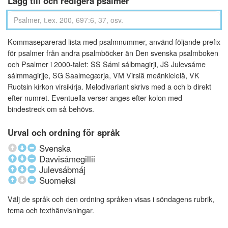
Lägg till och redigera psalmer
Kommaseparerad lista med psalmnummer, använd följande prefix
för psalmer från andra psalmböcker än Den svenska psalmboken
och Psalmer i 2000-talet: SS Sámi sálbmagirji, JS Julevsáme
sálmmagirjje, SG Saalmegærja, VM Virsiä meänkielelä, VK
Ruotsin kirkon virsikirja. Melodivariant skrivs med a och b direkt
efter numret. Eventuella verser anges efter kolon med
bindestreck om så behövs.
Urval och ordning för språk
Svenska
Davvisámegillii
Julevsábmáj
Suomeksi
Välj de språk och den ordning språken visas i söndagens rubrik,
tema och texthänvisningar.