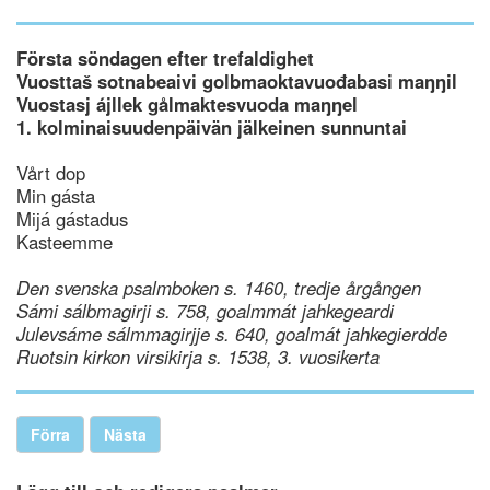
Första söndagen efter trefaldighet
Vuosttaš sotnabeaivi golbmaoktavuođabasi maŋŋil
Vuostasj ájllek gålmaktesvuoda maŋŋel
1. kolminaisuudenpäivän jälkeinen sunnuntai
Vårt dop
Min gásta
Mijá gástadus
Kasteemme
Den svenska psalmboken s. 1460, tredje årgången
Sámi sálbmagirji s. 758, goalmmát jahkegeardi
Julevsáme sálmmagirjje s. 640, goalmát jahkegierdde
Ruotsin kirkon virsikirja s. 1538, 3. vuosikerta
Förra
Nästa