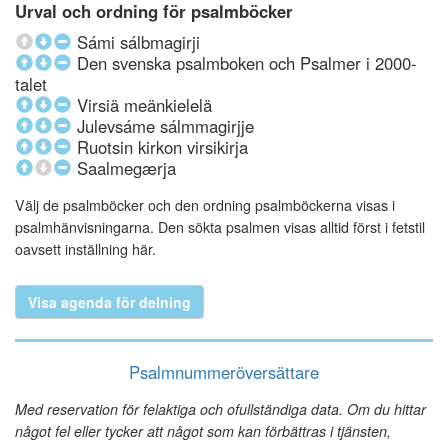
Urval och ordning för psalmböcker
Sámi sálbmagirji
Den svenska psalmboken och Psalmer i 2000-
talet
Virsiä meänkielelä
Julevsáme sálmmagirjje
Ruotsin kirkon virsikirja
Saalmegærja
Välj de psalmböcker och den ordning psalmböckerna visas i
psalmhänvisningarna. Den sökta psalmen visas alltid först i fetstil
oavsett inställning här.
Visa agenda för delning
Psalmnummeröversättare
Med reservation för felaktiga och ofullständiga data. Om du hittar
något fel eller tycker att något som kan förbättras i tjänsten,