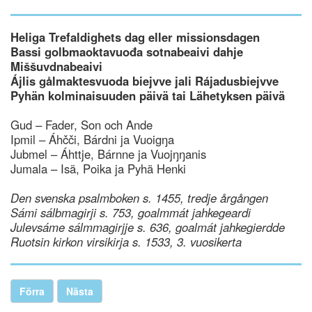
Heliga Trefaldighets dag eller missionsdagen
Bassi golbmaoktavuođa sotnabeaivi dahje
Miššuvdnabeaivi
Ájlis gålmaktesvuoda biejvve jali Rájadusbiejvve
Pyhän kolminaisuuden päivä tai Lähetyksen päivä
Gud – Fader, Son och Ande
Ipmil – Áhčči, Bárdni ja Vuoigŋa
Jubmel – Áhttje, Bárnne ja Vuojŋŋanis
Jumala – Isä, Poika ja Pyhä Henki
Den svenska psalmboken s. 1455, tredje årgången
Sámi sálbmagirji s. 753, goalmmát jahkegeardi
Julevsáme sálmmagirjje s. 636, goalmát jahkegierdde
Ruotsin kirkon virsikirja s. 1533, 3. vuosikerta
Förra
Nästa