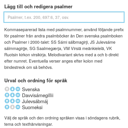
Lägg till och redigera psalmer
Kommaseparerad lista med psalmnummer, använd följande prefix
för psalmer från andra psalmböcker än Den svenska psalmboken
och Psalmer i 2000-talet: SS Sámi sálbmagirji, JS Julevsáme
sálmmagirjje, SG Saalmegærja, VM Virsiä meänkielelä, VK
Ruotsin kirkon virsikirja. Melodivariant skrivs med a och b direkt
efter numret. Eventuella verser anges efter kolon med
bindestreck om så behövs.
Urval och ordning för språk
Svenska
Davvisámegillii
Julevsábmáj
Suomeksi
Välj de språk och den ordning språken visas i söndagens rubrik,
tema och texthänvisningar.