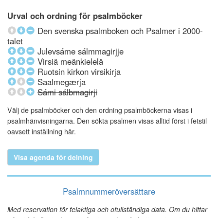
Urval och ordning för psalmböcker
Den svenska psalmboken och Psalmer i 2000-
talet
Julevsáme sálmmagirjje
Virsiä meänkielelä
Ruotsin kirkon virsikirja
Saalmegærja
Sámi sálbmagirji
Välj de psalmböcker och den ordning psalmböckerna visas i
psalmhänvisningarna. Den sökta psalmen visas alltid först i fetstil
oavsett inställning här.
Visa agenda för delning
Psalmnummeröversättare
Med reservation för felaktiga och ofullständiga data. Om du hittar