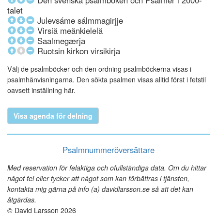
Den svenska psalmboken och Psalmer i 2000-
talet
Julevsáme sálmmagirjje
Virsiä meänkielelä
Saalmegærja
Ruotsin kirkon virsikirja
Välj de psalmböcker och den ordning psalmböckerna visas i
psalmhänvisningarna. Den sökta psalmen visas alltid först i fetstil
oavsett inställning här.
Visa agenda för delning
Psalmnummeröversättare
Med reservation för felaktiga och ofullständiga data. Om du hittar
något fel eller tycker att något som kan förbättras i tjänsten,
kontakta mig gärna på info (a) davidlarsson.se så att det kan
åtgärdas.
© David Larsson 2026