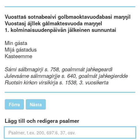
Vuosttaš sotnabeaivi golbmaoktavuođabasi maŋŋil
Vuostasj ájllek gålmaktesvuoda maŋŋel
1. kolminaisuudenpäivän jälkeinen sunnuntai
Min gásta
Mijá gástadus
Kasteemme
Sámi sálbmagirji s. 758, goalmmát jahkegeardi
Julevsáme sálmmagirjje s. 640, goalmát jahkegierdde
Ruotsin kirkon virsikirja s. 1538, 3. vuosikerta
Förra
Nästa
Lägg till och redigera psalmer