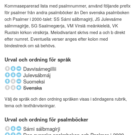
Kommaseparerad lista med psalmnummer, använd följande prefix
för psalmer från andra psalmböcker än Den svenska psalmboken
och Psalmer i 2000-talet: SS Sámi sálbmagirji, JS Julevsáme
sálmmagirjje, SG Saalmegærja, VM Virsiä meänkielelä, VK
Ruotsin kirkon virsikirja. Melodivariant skrivs med a och b direkt
efter numret. Eventuella verser anges efter kolon med
bindestreck om så behövs.
Urval och ordning för språk
Davvisámegillii
Julevsábmáj
Suomeksi
Svenska
Välj de språk och den ordning språken visas i söndagens rubrik,
tema och texthänvisningar.
Urval och ordning för psalmböcker
Sámi sálbmagirji