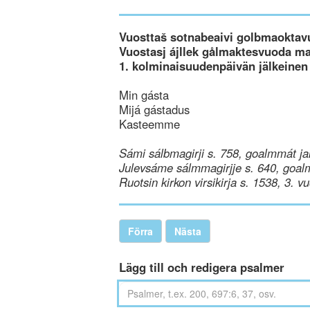
Vuosttaš sotnabeaivi golbmaoktav
Vuostasj ájllek gålmaktesvuoda m
1. kolminaisuudenpäivän jälkeinen
Min gásta
Mijá gástadus
Kasteemme
Sámi sálbmagirji s. 758, goalmmát ja
Julevsáme sálmmagirjje s. 640, goal
Ruotsin kirkon virsikirja s. 1538, 3. v
Förra
Nästa
Lägg till och redigera psalmer