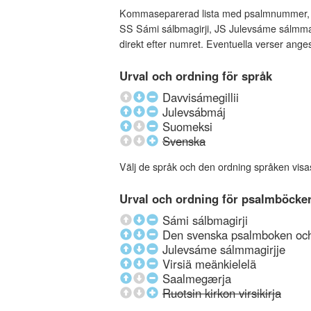
Kommaseparerad lista med psalmnummer, an
SS Sámi sálbmagirji, JS Julevsáme sálmmagi
direkt efter numret. Eventuella verser ang
Urval och ordning för språk
Davvisámegillii
Julevsábmáj
Suomeksi
Svenska
Välj de språk och den ordning språken visa
Urval och ordning för psalmböcke
Sámi sálbmagirji
Den svenska psalmboken och 
Julevsáme sálmmagirjje
Virsiä meänkielelä
Saalmegærja
Ruotsin kirkon virsikirja