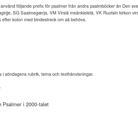
vänd följande prefix för psalmer från andra psalmböcker än Den sve
rjje, SG Saalmegærja, VM Virsiä meänkielelä, VK Ruotsin kirkon virsi
es efter kolon med bindestreck om så behövs.
s i söndagens rubrik, tema och texthänvisningar.
r
Psalmer i 2000-talet