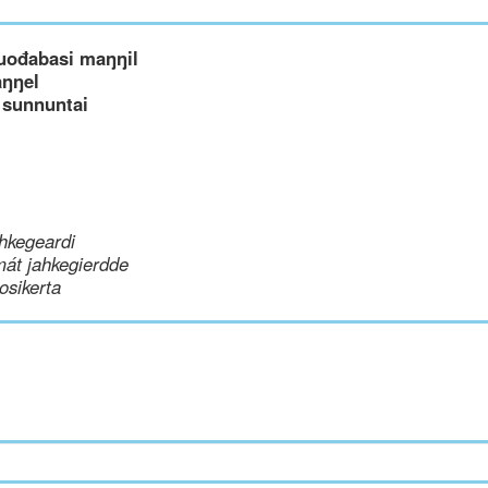
uođabasi maŋŋil
aŋŋel
 sunnuntai
hkegeardi
mát jahkegierdde
uosikerta