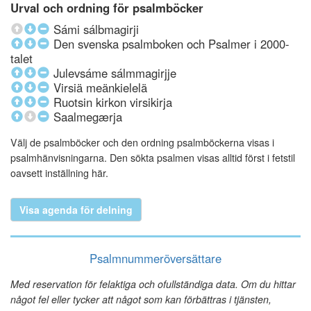
Urval och ordning för psalmböcker
Sámi sálbmagirji
Den svenska psalmboken och Psalmer i 2000-
talet
Julevsáme sálmmagirjje
Virsiä meänkielelä
Ruotsin kirkon virsikirja
Saalmegærja
Välj de psalmböcker och den ordning psalmböckerna visas i
psalmhänvisningarna. Den sökta psalmen visas alltid först i fetstil
oavsett inställning här.
Visa agenda för delning
Psalmnummeröversättare
Med reservation för felaktiga och ofullständiga data. Om du hittar
något fel eller tycker att något som kan förbättras i tjänsten,