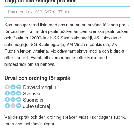
Lägg till och redigera psalmer
Kommaseparerad lista med psalmnummer, använd följande prefix
för psalmer från andra psalmböcker än Den svenska psalmboken
och Psalmer i 2000-talet: SS Sámi sálbmagirji, JS Julevsáme
sálmmagirjje, SG Saalmegærja, VM Virsiä meänkielelä, VK
Ruotsin kirkon virsikirja. Melodivariant skrivs med a och b direkt
efter numret. Eventuella verser anges efter kolon med
bindestreck om så behövs.
Urval och ordning för språk
Davvisámegillii
Svenska
Suomeksi
Julevsábmáj
Välj de språk och den ordning språken visas i söndagens rubrik,
tema och texthänvisningar.