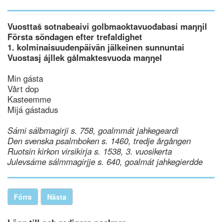
Vuosttaš sotnabeaivi golbmaoktavuođabasi maŋŋil
Första söndagen efter trefaldighet
1. kolminaisuudenpäivän jälkeinen sunnuntai
Vuostasj ájllek gålmaktesvuoda maŋŋel
Min gásta
Vårt dop
Kasteemme
Mijá gástadus
Sámi sálbmagirji s. 758, goalmmát jahkegeardi
Den svenska psalmboken s. 1460, tredje årgången
Ruotsin kirkon virsikirja s. 1538, 3. vuosikerta
Julevsáme sálmmagirjje s. 640, goalmát jahkegierdde
Förra
Nästa