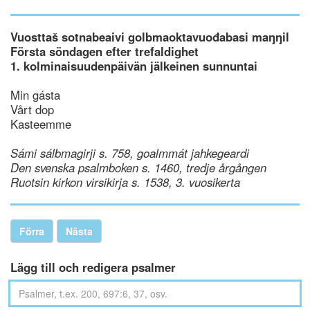
Vuosttaš sotnabeaivi golbmaoktavuođabasi maŋŋil
Första söndagen efter trefaldighet
1. kolminaisuudenpäivän jälkeinen sunnuntai
Min gásta
Vårt dop
Kasteemme
Sámi sálbmagirji s. 758, goalmmát jahkegeardi
Den svenska psalmboken s. 1460, tredje årgången
Ruotsin kirkon virsikirja s. 1538, 3. vuosikerta
Förra
Nästa
Lägg till och redigera psalmer