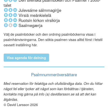
Den svenska psalmboken och Psalmer i 2000-
talet
Julevsáme sálmmagirjje
Virsiä meänkielelä
Ruotsin kirkon virsikirja
Saalmegærja
Välj de psalmböcker och den ordning psalmböckerna visas i
psalmhänvisningarna. Den sökta psalmen visas alltid först i fetstil
oavsett inställning här.
Visa agenda för delning
Psalmnummeröversättare
Med reservation för felaktiga och ofullständiga data. Om du hittar
något fel eller tycker att något som kan förbättras i tjänsten,
kontakta mig gärna på info (a) davidlarsson.se så att det kan
åtgärdas.
© David Larsson 2026