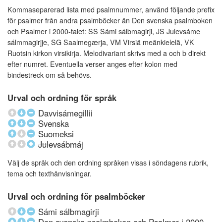
Kommaseparerad lista med psalmnummer, använd följande prefix
för psalmer från andra psalmböcker än Den svenska psalmboken
och Psalmer i 2000-talet: SS Sámi sálbmagirji, JS Julevsáme
sálmmagirjje, SG Saalmegærja, VM Virsiä meänkielelä, VK
Ruotsin kirkon virsikirja. Melodivariant skrivs med a och b direkt
efter numret. Eventuella verser anges efter kolon med
bindestreck om så behövs.
Urval och ordning för språk
Davvisámegillii
Svenska
Suomeksi
Julevsábmáj
Välj de språk och den ordning språken visas i söndagens rubrik,
tema och texthänvisningar.
Urval och ordning för psalmböcker
Sámi sálbmagirji