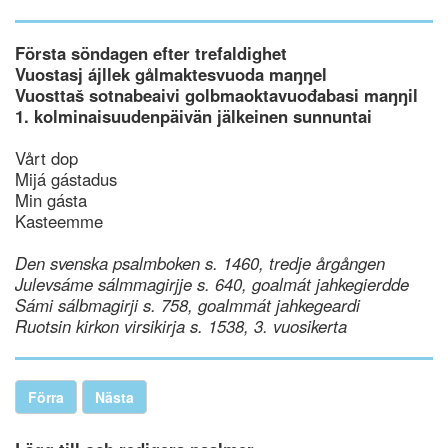
Första söndagen efter trefaldighet
Vuostasj ájllek gålmaktesvuoda maŋŋel
Vuosttaš sotnabeaivi golbmaoktavuođabasi maŋŋil
1. kolminaisuudenpäivän jälkeinen sunnuntai
Vårt dop
Mijá gástadus
Min gásta
Kasteemme
Den svenska psalmboken s. 1460, tredje årgången
Julevsáme sálmmagirjje s. 640, goalmát jahkegierdde
Sámi sálbmagirji s. 758, goalmmát jahkegeardi
Ruotsin kirkon virsikirja s. 1538, 3. vuosikerta
Förra
Nästa