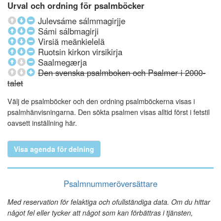
Urval och ordning för psalmböcker
Julevsáme sálmmagirjje
Sámi sálbmagirji
Virsiä meänkielelä
Ruotsin kirkon virsikirja
Saalmegærja
Den svenska psalmboken och Psalmer i 2000-
talet
Välj de psalmböcker och den ordning psalmböckerna visas i
psalmhänvisningarna. Den sökta psalmen visas alltid först i fetstil
oavsett inställning här.
Visa agenda för delning
Psalmnummeröversättare
Med reservation för felaktiga och ofullständiga data. Om du hittar
något fel eller tycker att något som kan förbättras i tjänsten,