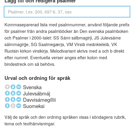
Lägg till och redigera psalmer
Kommaseparerad lista med psalmnummer, använd följande prefix
för psalmer från andra psalmböcker än Den svenska psalmboken
och Psalmer i 2000-talet: SS Sámi sálbmagirji, JS Julevsáme
sálmmagirjje, SG Saalmegærja, VM Virsiä meänkielelä, VK
Ruotsin kirkon virsikirja. Melodivariant skrivs med a och b direkt
efter numret. Eventuella verser anges efter kolon med
bindestreck om så behövs.
Urval och ordning för språk
Svenska
Julevsábmáj
Davvisámegillii
Suomeksi
Välj de språk och den ordning språken visas i söndagens rubrik,
tema och texthänvisningar.