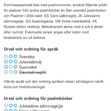
Kommaseparerad lista med psalmnummer, använd följande prefix
för psalmer från andra psalmböcker än Den svenska psalmboken
och Psalmer i 2000-talet: SS Sámi sálbmagirji, JS Julevsáme
sálmmagirjje, SG Saalmegærja, VM Virsiä meänkielelä, VK
Ruotsin kirkon virsikirja. Melodivariant skrivs med a och b direkt
efter numret. Eventuella verser anges efter kolon med
bindestreck om så behövs.
Urval och ordning för språk
Svenska
Julevsábmáj
Suomeksi
Davvisámegillii
Välj de språk och den ordning språken visas i söndagens rubrik,
tema och texthänvisningar.
Urval och ordning för psalmböcker
Julevsáme sálmmagirjje