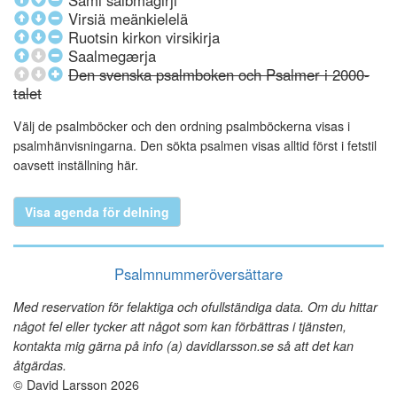
Sámi sálbmagirji
Virsiä meänkielelä
Ruotsin kirkon virsikirja
Saalmegærja
Den svenska psalmboken och Psalmer i 2000-
talet
Välj de psalmböcker och den ordning psalmböckerna visas i
psalmhänvisningarna. Den sökta psalmen visas alltid först i fetstil
oavsett inställning här.
Visa agenda för delning
Psalmnummeröversättare
Med reservation för felaktiga och ofullständiga data. Om du hittar
något fel eller tycker att något som kan förbättras i tjänsten,
kontakta mig gärna på info (a) davidlarsson.se så att det kan
åtgärdas.
© David Larsson 2026