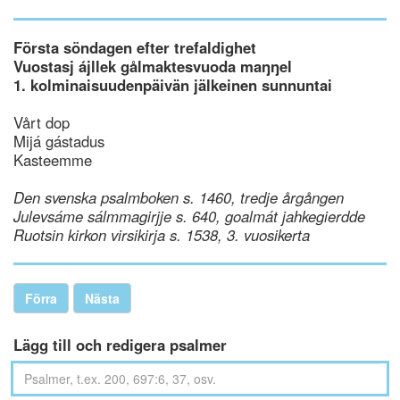
Första söndagen efter trefaldighet
Vuostasj ájllek gålmaktesvuoda maŋŋel
1. kolminaisuudenpäivän jälkeinen sunnuntai
Vårt dop
Mijá gástadus
Kasteemme
Den svenska psalmboken s. 1460, tredje årgången
Julevsáme sálmmagirjje s. 640, goalmát jahkegierdde
Ruotsin kirkon virsikirja s. 1538, 3. vuosikerta
Förra
Nästa
Lägg till och redigera psalmer