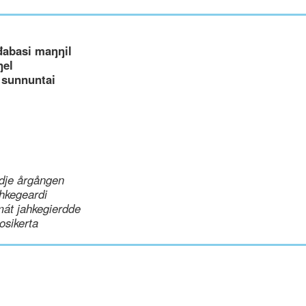
đabasi maŋŋil
ŋel
 sunnuntai
dje årgången
hkegeardi
mát jahkegierdde
uosikerta