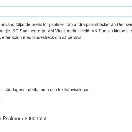
vänd följande prefix för psalmer från andra psalmböcker än Den sve
rjje, SG Saalmegærja, VM Virsiä meänkielelä, VK Ruotsin kirkon virsi
es efter kolon med bindestreck om så behövs.
s i söndagens rubrik, tema och texthänvisningar.
r
Psalmer i 2000-talet