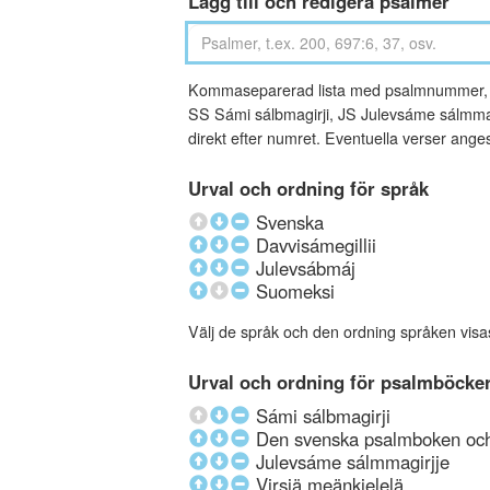
Lägg till och redigera psalmer
Kommaseparerad lista med psalmnummer, an
SS Sámi sálbmagirji, JS Julevsáme sálmmagi
direkt efter numret. Eventuella verser ang
Urval och ordning för språk
Svenska
Davvisámegillii
Julevsábmáj
Suomeksi
Välj de språk och den ordning språken visa
Urval och ordning för psalmböcke
Sámi sálbmagirji
Den svenska psalmboken och 
Julevsáme sálmmagirjje
Virsiä meänkielelä