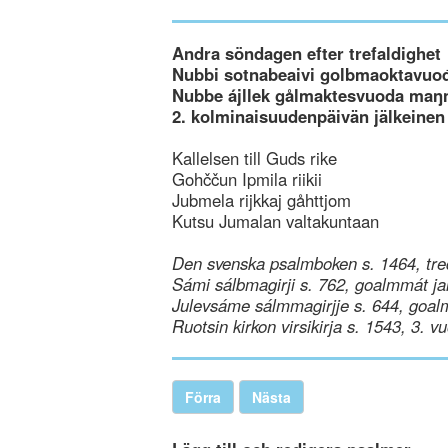
Andra söndagen efter trefaldighet
Nubbi sotnabeaivi golbmaoktavuo
Nubbe ájllek gålmaktesvuoda maŋ
2. kolminaisuudenpäivän jälkeinen
Kallelsen till Guds rike
Gohččun Ipmila riikii
Jubmela rijkkaj gåhttjom
Kutsu Jumalan valtakuntaan
Den svenska psalmboken s. 1464, tre
Sámi sálbmagirji s. 762, goalmmát ja
Julevsáme sálmmagirjje s. 644, goal
Ruotsin kirkon virsikirja s. 1543, 3. v
Förra
Nästa