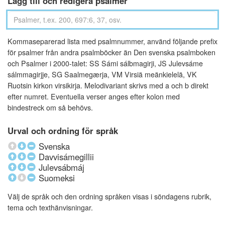
Lägg till och redigera psalmer
Kommaseparerad lista med psalmnummer, använd följande prefix
för psalmer från andra psalmböcker än Den svenska psalmboken
och Psalmer i 2000-talet: SS Sámi sálbmagirji, JS Julevsáme
sálmmagirjje, SG Saalmegærja, VM Virsiä meänkielelä, VK
Ruotsin kirkon virsikirja. Melodivariant skrivs med a och b direkt
efter numret. Eventuella verser anges efter kolon med
bindestreck om så behövs.
Urval och ordning för språk
Svenska
Davvisámegillii
Julevsábmáj
Suomeksi
Välj de språk och den ordning språken visas i söndagens rubrik,
tema och texthänvisningar.