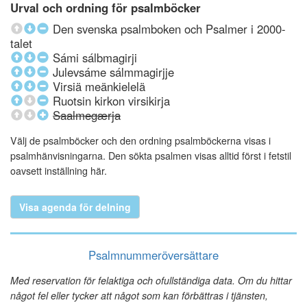
Urval och ordning för psalmböcker
Den svenska psalmboken och Psalmer i 2000-
talet
Sámi sálbmagirji
Julevsáme sálmmagirjje
Virsiä meänkielelä
Ruotsin kirkon virsikirja
Saalmegærja
Välj de psalmböcker och den ordning psalmböckerna visas i
psalmhänvisningarna. Den sökta psalmen visas alltid först i fetstil
oavsett inställning här.
Visa agenda för delning
Psalmnummeröversättare
Med reservation för felaktiga och ofullständiga data. Om du hittar
något fel eller tycker att något som kan förbättras i tjänsten,