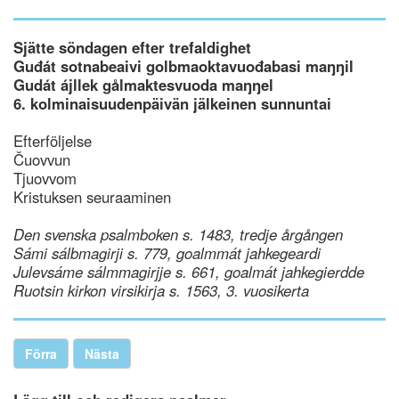
Sjätte söndagen efter trefaldighet
Guđát sotnabeaivi golbmaoktavuođabasi maŋŋil
Gudát ájllek gålmaktesvuoda maŋŋel
6. kolminaisuudenpäivän jälkeinen sunnuntai
Efterföljelse
Čuovvun
Tjuovvom
Kristuksen seuraaminen
Den svenska psalmboken s. 1483, tredje årgången
Sámi sálbmagirji s. 779, goalmmát jahkegeardi
Julevsáme sálmmagirjje s. 661, goalmát jahkegierdde
Ruotsin kirkon virsikirja s. 1563, 3. vuosikerta
Förra
Nästa