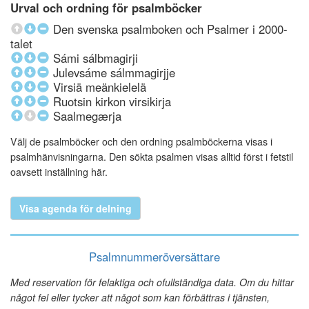
Urval och ordning för psalmböcker
Den svenska psalmboken och Psalmer i 2000-
talet
Sámi sálbmagirji
Julevsáme sálmmagirjje
Virsiä meänkielelä
Ruotsin kirkon virsikirja
Saalmegærja
Välj de psalmböcker och den ordning psalmböckerna visas i
psalmhänvisningarna. Den sökta psalmen visas alltid först i fetstil
oavsett inställning här.
Visa agenda för delning
Psalmnummeröversättare
Med reservation för felaktiga och ofullständiga data. Om du hittar
något fel eller tycker att något som kan förbättras i tjänsten,