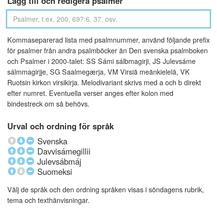
Lägg till och redigera psalmer
Kommaseparerad lista med psalmnummer, använd följande prefix
för psalmer från andra psalmböcker än Den svenska psalmboken
och Psalmer i 2000-talet: SS Sámi sálbmagirji, JS Julevsáme
sálmmagirjje, SG Saalmegærja, VM Virsiä meänkielelä, VK
Ruotsin kirkon virsikirja. Melodivariant skrivs med a och b direkt
efter numret. Eventuella verser anges efter kolon med
bindestreck om så behövs.
Urval och ordning för språk
Svenska
Davvisámegillii
Julevsábmáj
Suomeksi
Välj de språk och den ordning språken visas i söndagens rubrik,
tema och texthänvisningar.