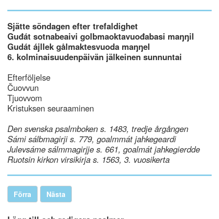
Sjätte söndagen efter trefaldighet
Guđát sotnabeaivi golbmaoktavuođabasi maŋŋil
Gudát ájllek gålmaktesvuoda maŋŋel
6. kolminaisuudenpäivän jälkeinen sunnuntai
Efterföljelse
Čuovvun
Tjuovvom
Kristuksen seuraaminen
Den svenska psalmboken s. 1483, tredje årgången
Sámi sálbmagirji s. 779, goalmmát jahkegeardi
Julevsáme sálmmagirjje s. 661, goalmát jahkegierdde
Ruotsin kirkon virsikirja s. 1563, 3. vuosikerta
Förra
Nästa