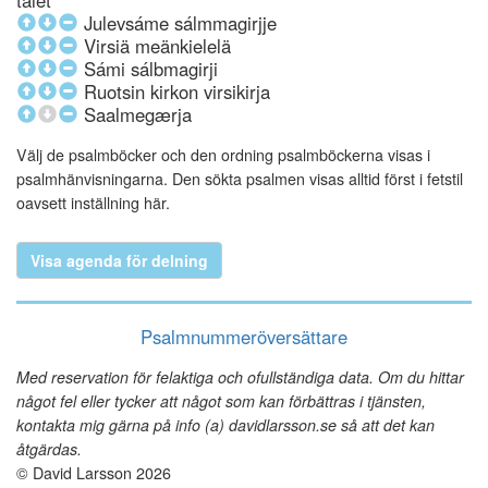
talet
Julevsáme sálmmagirjje
Virsiä meänkielelä
Sámi sálbmagirji
Ruotsin kirkon virsikirja
Saalmegærja
Välj de psalmböcker och den ordning psalmböckerna visas i
psalmhänvisningarna. Den sökta psalmen visas alltid först i fetstil
oavsett inställning här.
Visa agenda för delning
Psalmnummeröversättare
Med reservation för felaktiga och ofullständiga data. Om du hittar
något fel eller tycker att något som kan förbättras i tjänsten,
kontakta mig gärna på info (a) davidlarsson.se så att det kan
åtgärdas.
© David Larsson 2026