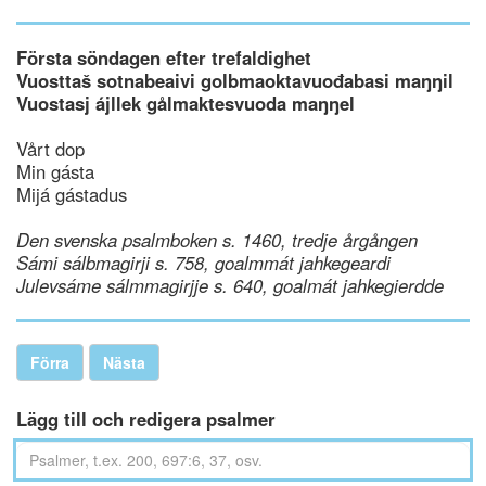
Första söndagen efter trefaldighet
Vuosttaš sotnabeaivi golbmaoktavuođabasi maŋŋil
Vuostasj ájllek gålmaktesvuoda maŋŋel
Vårt dop
Min gásta
Mijá gástadus
Den svenska psalmboken s. 1460, tredje årgången
Sámi sálbmagirji s. 758, goalmmát jahkegeardi
Julevsáme sálmmagirjje s. 640, goalmát jahkegierdde
Förra
Nästa
Lägg till och redigera psalmer