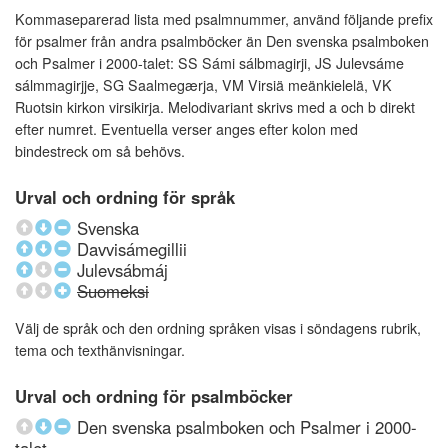
Kommaseparerad lista med psalmnummer, använd följande prefix
för psalmer från andra psalmböcker än Den svenska psalmboken
och Psalmer i 2000-talet: SS Sámi sálbmagirji, JS Julevsáme
sálmmagirjje, SG Saalmegærja, VM Virsiä meänkielelä, VK
Ruotsin kirkon virsikirja. Melodivariant skrivs med a och b direkt
efter numret. Eventuella verser anges efter kolon med
bindestreck om så behövs.
Urval och ordning för språk
Svenska
Davvisámegillii
Julevsábmáj
Suomeksi
Välj de språk och den ordning språken visas i söndagens rubrik,
tema och texthänvisningar.
Urval och ordning för psalmböcker
Den svenska psalmboken och Psalmer i 2000-