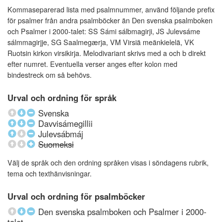
Kommaseparerad lista med psalmnummer, använd följande prefix
för psalmer från andra psalmböcker än Den svenska psalmboken
och Psalmer i 2000-talet: SS Sámi sálbmagirji, JS Julevsáme
sálmmagirjje, SG Saalmegærja, VM Virsiä meänkielelä, VK
Ruotsin kirkon virsikirja. Melodivariant skrivs med a och b direkt
efter numret. Eventuella verser anges efter kolon med
bindestreck om så behövs.
Urval och ordning för språk
Svenska
Davvisámegillii
Julevsábmáj
Suomeksi
Välj de språk och den ordning språken visas i söndagens rubrik,
tema och texthänvisningar.
Urval och ordning för psalmböcker
Den svenska psalmboken och Psalmer i 2000-