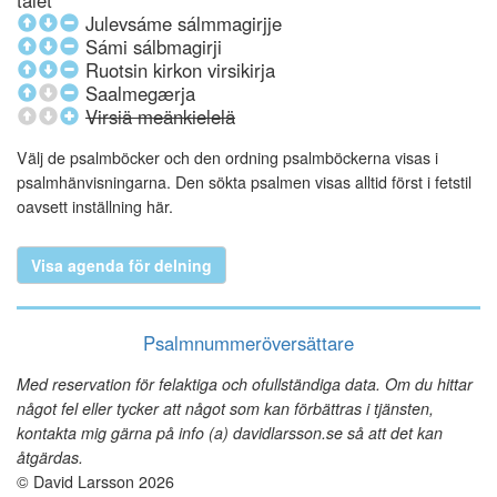
talet
Julevsáme sálmmagirjje
Sámi sálbmagirji
Ruotsin kirkon virsikirja
Saalmegærja
Virsiä meänkielelä
Välj de psalmböcker och den ordning psalmböckerna visas i
psalmhänvisningarna. Den sökta psalmen visas alltid först i fetstil
oavsett inställning här.
Visa agenda för delning
Psalmnummeröversättare
Med reservation för felaktiga och ofullständiga data. Om du hittar
något fel eller tycker att något som kan förbättras i tjänsten,
kontakta mig gärna på info (a) davidlarsson.se så att det kan
åtgärdas.
© David Larsson 2026