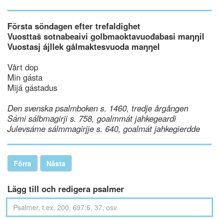
Första söndagen efter trefaldighet
Vuosttaš sotnabeaivi golbmaoktavuođabasi maŋŋil
Vuostasj ájllek gålmaktesvuoda maŋŋel
Vårt dop
Min gásta
Mijá gástadus
Den svenska psalmboken s. 1460, tredje årgången
Sámi sálbmagirji s. 758, goalmmát jahkegeardi
Julevsáme sálmmagirjje s. 640, goalmát jahkegierdde
Förra
Nästa
Lägg till och redigera psalmer