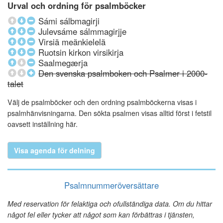
Urval och ordning för psalmböcker
Sámi sálbmagirji
Julevsáme sálmmagirjje
Virsiä meänkielelä
Ruotsin kirkon virsikirja
Saalmegærja
Den svenska psalmboken och Psalmer i 2000-
talet
Välj de psalmböcker och den ordning psalmböckerna visas i
psalmhänvisningarna. Den sökta psalmen visas alltid först i fetstil
oavsett inställning här.
Visa agenda för delning
Psalmnummeröversättare
Med reservation för felaktiga och ofullständiga data. Om du hittar
något fel eller tycker att något som kan förbättras i tjänsten,