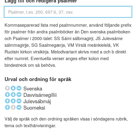
Lägg till och redigera psalmer
Kommaseparerad lista med psalmnummer, använd följande prefix
för psalmer från andra psalmböcker än Den svenska psalmboken
och Psalmer i 2000-talet: SS Sámi sálbmagirji, JS Julevsáme
sálmmagirjje, SG Saalmegærja, VM Virsiä meänkielelä, VK
Ruotsin kirkon virsikirja. Melodivariant skrivs med a och b direkt
efter numret. Eventuella verser anges efter kolon med
bindestreck om så behövs.
Urval och ordning för språk
Svenska
Davvisámegillii
Julevsábmáj
Suomeksi
Välj de språk och den ordning språken visas i söndagens rubrik,
tema och texthänvisningar.