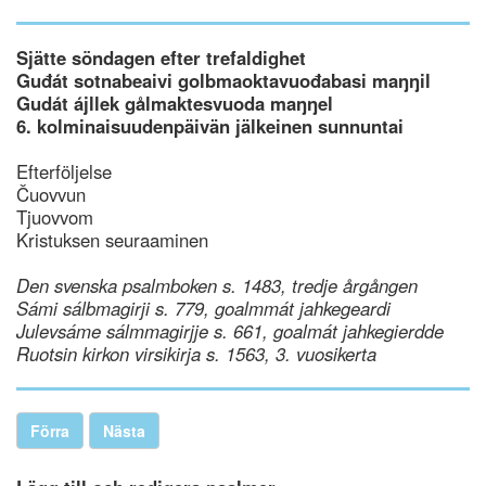
Sjätte söndagen efter trefaldighet
Guđát sotnabeaivi golbmaoktavuođabasi maŋŋil
Gudát ájllek gålmaktesvuoda maŋŋel
6. kolminaisuudenpäivän jälkeinen sunnuntai
Efterföljelse
Čuovvun
Tjuovvom
Kristuksen seuraaminen
Den svenska psalmboken s. 1483, tredje årgången
Sámi sálbmagirji s. 779, goalmmát jahkegeardi
Julevsáme sálmmagirjje s. 661, goalmát jahkegierdde
Ruotsin kirkon virsikirja s. 1563, 3. vuosikerta
Förra
Nästa