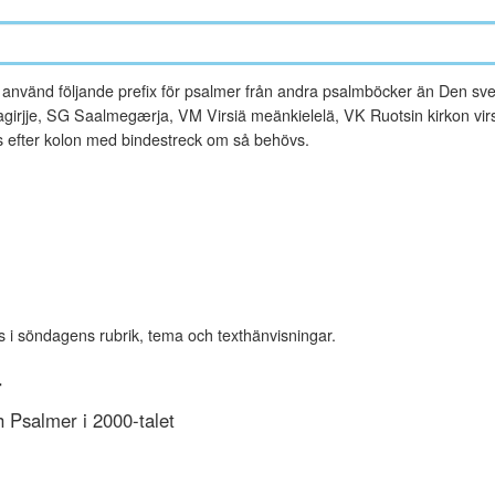
vänd följande prefix för psalmer från andra psalmböcker än Den sve
rjje, SG Saalmegærja, VM Virsiä meänkielelä, VK Ruotsin kirkon virsi
es efter kolon med bindestreck om så behövs.
s i söndagens rubrik, tema och texthänvisningar.
r
Psalmer i 2000-talet