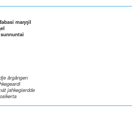
đabasi maŋŋil
el
 sunnuntai
dje årgången
hkegeardi
mát jahkegierdde
uosikerta