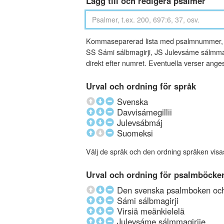
Lägg till och redigera psalmer
Kommaseparerad lista med psalmnummer, an
SS Sámi sálbmagirji, JS Julevsáme sálmmagi
direkt efter numret. Eventuella verser ang
Urval och ordning för språk
Svenska
Davvisámegillii
Julevsábmáj
Suomeksi
Välj de språk och den ordning språken visa
Urval och ordning för psalmböcke
Den svenska psalmboken och 
Sámi sálbmagirji
Virsiä meänkielelä
Julevsáme sálmmagirjje