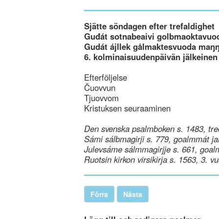
Sjätte söndagen efter trefaldighet
Guđát sotnabeaivi golbmaoktavuo
Gudát ájllek gålmaktesvuoda maŋŋ
6. kolminaisuudenpäivän jälkeinen
Efterföljelse
Čuovvun
Tjuovvom
Kristuksen seuraaminen
Den svenska psalmboken s. 1483, tre
Sámi sálbmagirji s. 779, goalmmát ja
Julevsáme sálmmagirjje s. 661, goal
Ruotsin kirkon virsikirja s. 1563, 3. v
Förra
Nästa