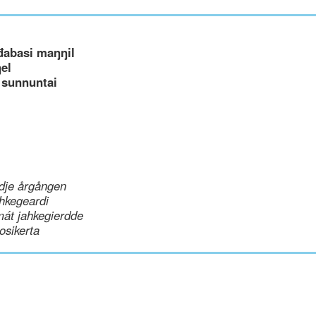
đabasi maŋŋil
el
 sunnuntai
dje årgången
hkegeardi
mát jahkegierdde
uosikerta