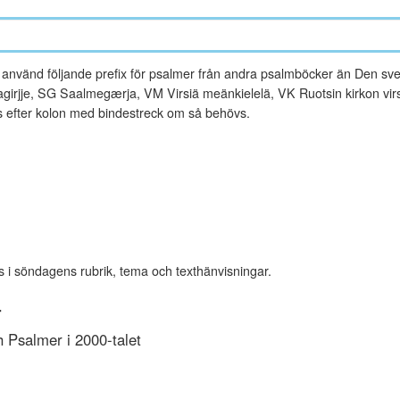
vänd följande prefix för psalmer från andra psalmböcker än Den sve
rjje, SG Saalmegærja, VM Virsiä meänkielelä, VK Ruotsin kirkon virsi
es efter kolon med bindestreck om så behövs.
s i söndagens rubrik, tema och texthänvisningar.
r
Psalmer i 2000-talet