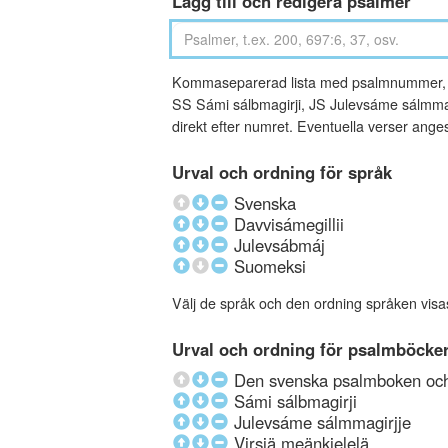
Lägg till och redigera psalmer
Kommaseparerad lista med psalmnummer, an
SS Sámi sálbmagirji, JS Julevsáme sálmmagi
direkt efter numret. Eventuella verser ang
Urval och ordning för språk
Svenska
Davvisámegillii
Julevsábmáj
Suomeksi
Välj de språk och den ordning språken visa
Urval och ordning för psalmböcke
Den svenska psalmboken och 
Sámi sálbmagirji
Julevsáme sálmmagirjje
Virsiä meänkielelä