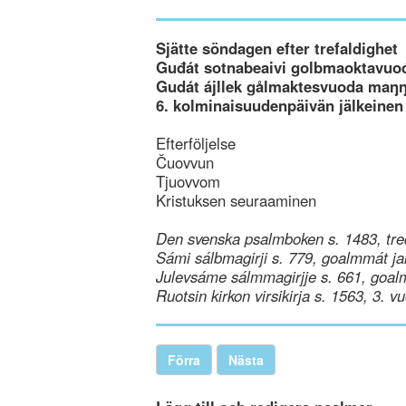
Sjätte söndagen efter trefaldighet
Guđát sotnabeaivi golbmaoktavuo
Gudát ájllek gålmaktesvuoda maŋŋ
6. kolminaisuudenpäivän jälkeinen
Efterföljelse
Čuovvun
Tjuovvom
Kristuksen seuraaminen
Den svenska psalmboken s. 1483, tre
Sámi sálbmagirji s. 779, goalmmát ja
Julevsáme sálmmagirjje s. 661, goal
Ruotsin kirkon virsikirja s. 1563, 3. v
Förra
Nästa