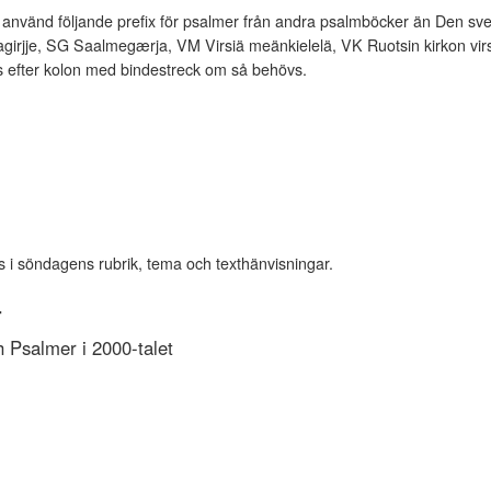
vänd följande prefix för psalmer från andra psalmböcker än Den sve
rjje, SG Saalmegærja, VM Virsiä meänkielelä, VK Ruotsin kirkon virsi
es efter kolon med bindestreck om så behövs.
s i söndagens rubrik, tema och texthänvisningar.
r
Psalmer i 2000-talet