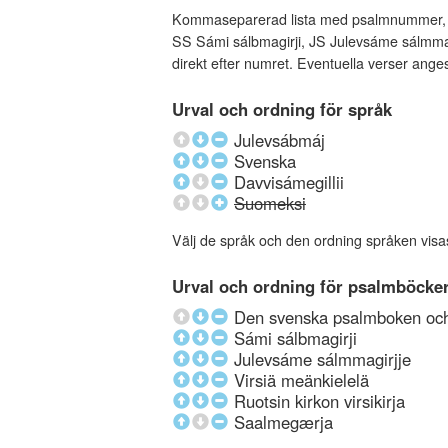
Kommaseparerad lista med psalmnummer, an
SS Sámi sálbmagirji, JS Julevsáme sálmmagi
direkt efter numret. Eventuella verser ang
Urval och ordning för språk
Julevsábmáj
Svenska
Davvisámegillii
Suomeksi
Välj de språk och den ordning språken visa
Urval och ordning för psalmböcke
Den svenska psalmboken och 
Sámi sálbmagirji
Julevsáme sálmmagirjje
Virsiä meänkielelä
Ruotsin kirkon virsikirja
Saalmegærja