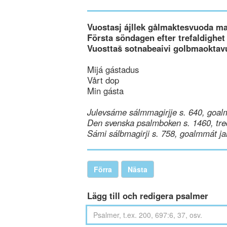
Vuostasj ájllek gålmaktesvuoda m
Första söndagen efter trefaldighet
Vuosttaš sotnabeaivi golbmaoktav
Mijá gástadus
Vårt dop
Min gásta
Julevsáme sálmmagirjje s. 640, goal
Den svenska psalmboken s. 1460, tre
Sámi sálbmagirji s. 758, goalmmát ja
Förra
Nästa
Lägg till och redigera psalmer