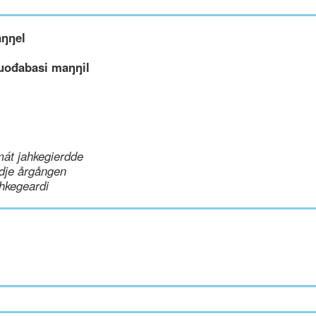
aŋŋel
uođabasi maŋŋil
mát jahkegierdde
dje årgången
hkegeardi