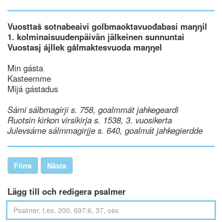
Vuosttaš sotnabeaivi golbmaoktavuođabasi maŋŋil
1. kolminaisuudenpäivän jälkeinen sunnuntai
Vuostasj ájllek gålmaktesvuoda maŋŋel
Min gásta
Kasteemme
Mijá gástadus
Sámi sálbmagirji s. 758, goalmmát jahkegeardi
Ruotsin kirkon virsikirja s. 1538, 3. vuosikerta
Julevsáme sálmmagirjje s. 640, goalmát jahkegierdde
Förra
Nästa
Lägg till och redigera psalmer