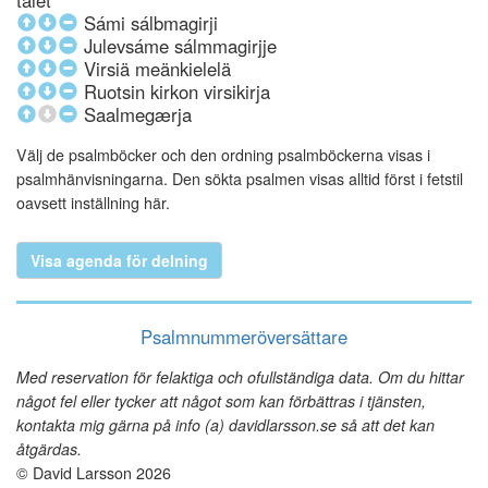
talet
Sámi sálbmagirji
Julevsáme sálmmagirjje
Virsiä meänkielelä
Ruotsin kirkon virsikirja
Saalmegærja
Välj de psalmböcker och den ordning psalmböckerna visas i
psalmhänvisningarna. Den sökta psalmen visas alltid först i fetstil
oavsett inställning här.
Visa agenda för delning
Psalmnummeröversättare
Med reservation för felaktiga och ofullständiga data. Om du hittar
något fel eller tycker att något som kan förbättras i tjänsten,
kontakta mig gärna på info (a) davidlarsson.se så att det kan
åtgärdas.
© David Larsson 2026