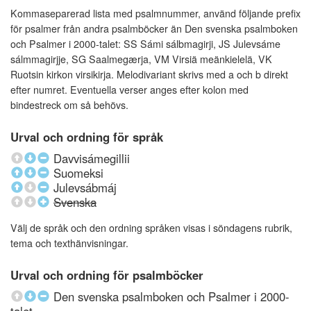
Kommaseparerad lista med psalmnummer, använd följande prefix
för psalmer från andra psalmböcker än Den svenska psalmboken
och Psalmer i 2000-talet: SS Sámi sálbmagirji, JS Julevsáme
sálmmagirjje, SG Saalmegærja, VM Virsiä meänkielelä, VK
Ruotsin kirkon virsikirja. Melodivariant skrivs med a och b direkt
efter numret. Eventuella verser anges efter kolon med
bindestreck om så behövs.
Urval och ordning för språk
Davvisámegillii
Suomeksi
Julevsábmáj
Svenska
Välj de språk och den ordning språken visas i söndagens rubrik,
tema och texthänvisningar.
Urval och ordning för psalmböcker
Den svenska psalmboken och Psalmer i 2000-